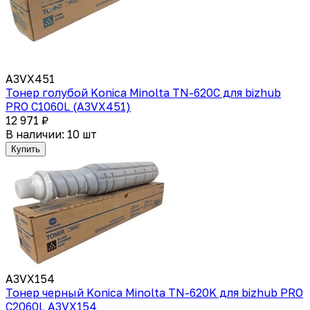
A3VX451
Тонер голубой Konica Minolta TN-620C для bizhub
PRO C1060L (A3VX451)
12 971 ₽
В наличии: 10 шт
Купить
A3VX154
Тонер черный Konica Minolta TN-620K для bizhub PRO
C2060L A3VX154