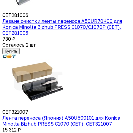
CET281006
Лезвие очистки ленты переноса A50UR70K00 для
Konica Minolta Bizhub PRESS C1070/C1070P (CET),
CET281006
730 ₽
Осталось 2 шт
Купить
CET321007
Лента переноса (Япония) A50U500101 для Konica
Minolta Bizhub PRESS C1070 (CET), CET321007
15 312 ₽