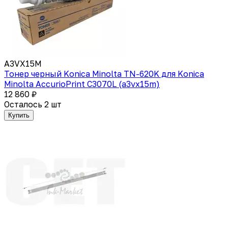
A3VX15M
Тонер черный Konica Minolta TN-620K для Konica
Minolta AccurioPrint C3070L (a3vx15m)
12 860 ₽
Осталось 2 шт
Купить