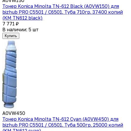
A0VW150
Тонер Konica Minolta TN-612 Black (A0VW150) для
bizhub PRO С5501 / С6501. Туба 710гр. 37400 копий
(KM TN612 black)
7 771 ₽
В наличии: 5 шт
Купить
A0VW450
Тонер Konica Minolta TN-612 Cyan (A0VW450) для
bizhub PRO C5501 / C6501. Туба 500гр. 25000 копий
(KM TN612 cyan)