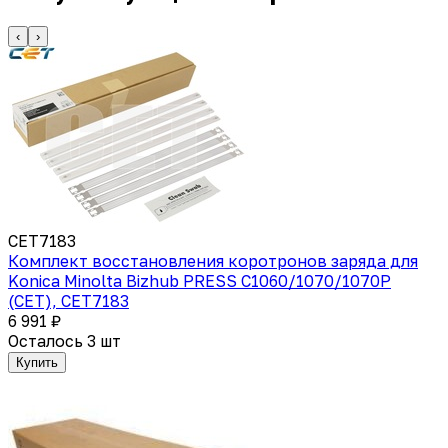
‹
›
CET7183
Комплект восстановления коротронов заряда для
Konica Minolta Bizhub PRESS C1060/1070/1070P
(CET), CET7183
6 991 ₽
Осталось 3 шт
Купить