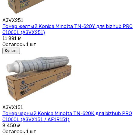
A3VX251
Тонер желтый Konica Minolta TN-620Y для bizhub PRO
C1060L (A3VX251)
11 891 ₽
Осталось 1 шт
Купить
A3VX151
Тонер черный Konica Minolta TN-620K для bizhub PRO
C1060L (A3VX151 / AF1R151)
8 450 ₽
Осталось 1 шт