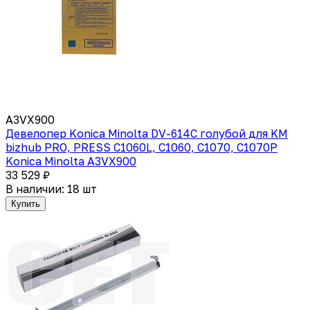
A3VX900
Девелопер Koniсa Minolta DV-614С голубой для KM
bizhub PRO, PRESS C1060L, C1060, C1070, C1070P
Konica Minolta A3VX900
33 529 ₽
В наличии: 18 шт
Купить