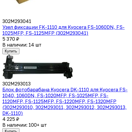
302M293041
Узел фиксации FK-1110 для Kyocera FS-1060DN, FS-
1025MFP, FS-1125MFP (302M293041)
5 370 ₽
В наличии: 14 шт
Купить
302M293013
Блок фотобарабана Kyocera DK-1110 для Kyocera FS-
1040, 1060DN, FS-1020MFP, FS-1025MFP, FS-
1120MFP, FS-1125MFP, FS-1220MFP, FS-1320MFP
(302M293010, 302M293011, 302M293012, 302M293013,
DK-1110)
4 225 ₽
В наличии: 100+ шт
Купить