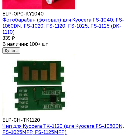
ELP-OPC-KY1040
Фотобарабан (фотовал) для Kyocera FS-1040, FS-
1060DN, FS-1020, FS-1120, FS-1025, FS-1125 (DK-
1110)
339 ₽
В наличии: 100+ шт
Купить
ELP-CH-TK1120
Чип для Kyocera TK-1120 (для Kyocera FS-1060DN,
FS-1025MFP, FS-1125MFP)