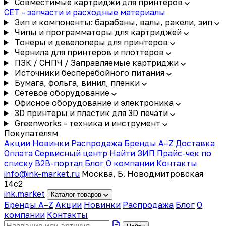
Совместимые картриджи для принтеров
CET - запчасти и расходные материалы
Зип и компоненты: барабаны, валы, ракели, зип
Чипы и программаторы для картриджей
Тонеры и девелоперы для принтеров
Чернила для принтеров и плоттеров
ПЗК / СНПЧ / Заправляемые картриджи
Источники бесперебойного питания
Бумага, фольга, винил, пленки
Сетевое оборудование
Офисное оборудование и электроника
3D принтеры и пластик для 3D печати
Greenworks - техника и инструмент
Покупателям
Акции
Новинки
Распродажа
Бренды A–Z
Доставка
Оплата
Сервисный центр
Найти ЗИП
Прайс-чек по
списку
B2B-портал
Блог
О компании
Контакты
info@ink-market.ru
Москва, Б. Новодмитровская
14с2
ink
.
market
Каталог товаров
Бренды A–Z
Акции
Новинки
Распродажа
Блог
О
компании
Контакты