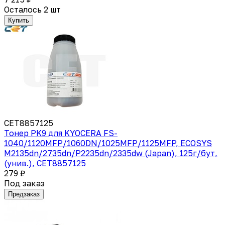
Осталось 2 шт
Купить
CET8857125
Тонер PK9 для KYOCERA FS-
1040/1120MFP/1060DN/1025MFP/1125MFP, ECOSYS
M2135dn/2735dn/P2235dn/2335dw (Japan), 125г/бут,
(унив.), CET8857125
279 ₽
Под заказ
Предзаказ