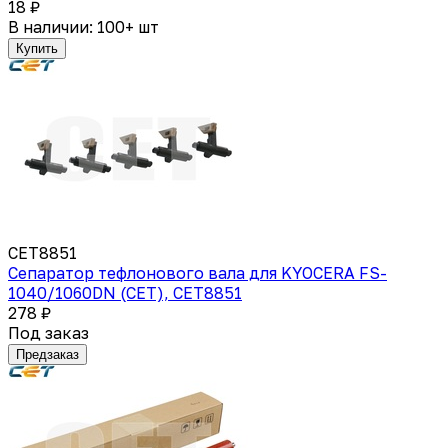
18 ₽
В наличии: 100+ шт
Купить
CET8851
Сепаратор тефлонового вала для KYOCERA FS-
1040/1060DN (CET), CET8851
278 ₽
Под заказ
Предзаказ