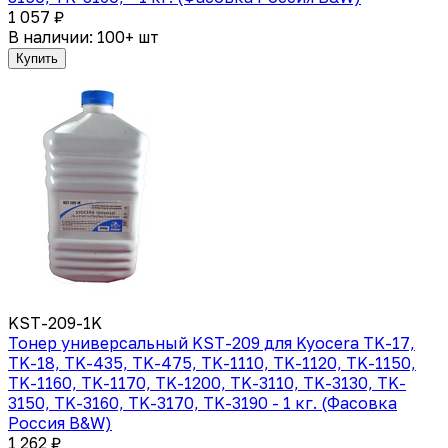
1 057 ₽
В наличии: 100+ шт
Купить
KST-209-1K
Тонер универсальный KST-209 для Kyocera TK-17,
TK-18, TK-435, TK-475, TK-1110, TK-1120, TK-1150,
TK-1160, TK-1170, TK-1200, TK-3110, TK-3130, TK-
3150, TK-3160, TK-3170, TK-3190 - 1 кг. (Фасовка
Россия B&W)
1 262 ₽