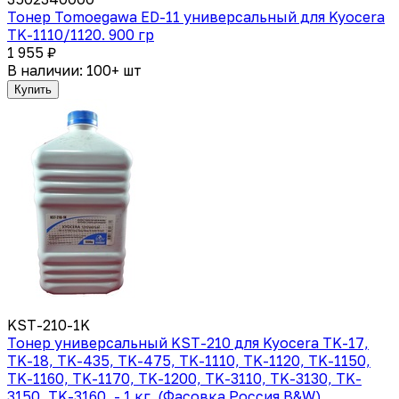
Тонер Tomoegawa ED-11 универсальный для Kyocera
TK-1110/1120. 900 гр
1 955 ₽
В наличии: 100+ шт
Купить
KST-210-1K
Тонер универсальный KST-210 для Kyocera TK-17,
TK-18, TK-435, TK-475, TK-1110, TK-1120, TK-1150,
TK-1160, TK-1170, TK-1200, TK-3110, TK-3130, TK-
3150, TK-3160, - 1 кг. (Фасовка Россия B&W)