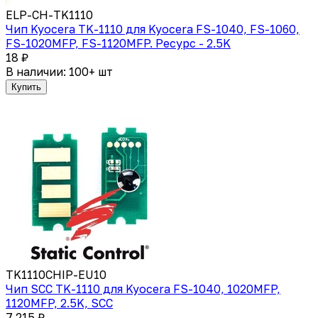
ELP-CH-TK1110
Чип Kyocera TK-1110 для Kyocera FS-1040, FS-1060,
FS-1020MFP, FS-1120MFP. Ресурс - 2.5K
18 ₽
В наличии: 100+ шт
Купить
TK1110CHIP-EU10
Чип SCC TK-1110 для Kyocera FS-1040, 1020MFP,
1120MFP, 2.5K, SCC
7 215 ₽