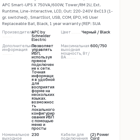
APC Smart-UPS X 750VA/600W, Tower/RM 2U, Ext.
Runtime, Line-Interactive, LCD, Out: 220-240V 8xC13 (1-
gr. switched) , SmartSlot, USB, COM, EPO, HS User
Replaceable Bat, Black, 1 year warranty (REP: SUA
Производитель
APC by
Цвет
Черный / Black
Schneider
Electric
Дополнительная
Позволяет
Максимальная
600/750
информация
управлять
выходная
ИБП,
мощность, Вт/
используя
ВА
прямое
подключен
ие к сети.
Точная
информаци
я в удобной
для
восприятия
форме на
нескольких
языках.
возможнос
ть
локального
конфигурир
ования ИБП
с помощью
меню и
просты
Номинальное
230
Кабели для
(2) Power
выходное
подключения
Cord