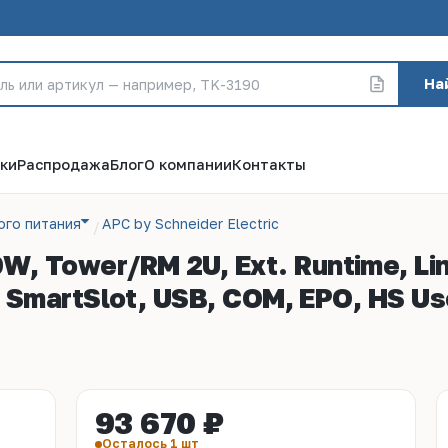
На
ки
Распродажа
Блог
О компании
Контакты
ого питания
APC by Schneider Electric
 Tower/RM 2U, Ext. Runtime, Line
, SmartSlot, USB, COM, EPO, HS Us
93 670 ₽
Осталось 1 шт