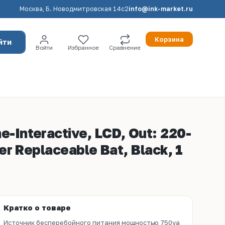
Москва, Б. Новодмитровская 14с2
info@ink-market.ru
Корзина
йти
Войти
Избранное
Сравнение
-Interactive, LCD, Out: 220-
er Replaceable Bat, Black, 1
Кратко о товаре
Источник бесперебойного питания мощностью 750vа