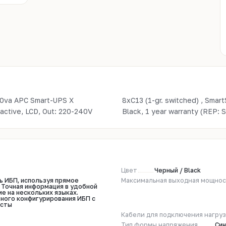
0vа APC Smart-UPS X
 User Replaceable Bat,
active, LCD, Out: 220-240V
Black, 1 year warranty (REP: 
Цвет
Черный / Black
ь ИБП, используя прямое
Максимальная выходная мощнос
 Точная информация в удобной
е на нескольких языках.
ного конфигурирования ИБП с
осты
Кабели для подключения нагру
Тип формы напряжения
Син