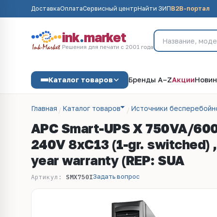
Доставка
Оплата
Сервисный центр
Найти ЗИП
B2B-портал
ink
.
market
Решения для печати с 2001 года
Каталог товаров
Бренды A–Z
Акции
Новин
Главная
Каталог товаров
Источники бесперебойн
APC Smart-UPS X 750VA/600W,
240V 8xC13 (1-gr. switched) 
year warranty (REP: SUA
Задать вопрос
Артикул:
SMX750I