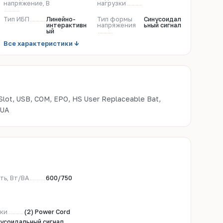
напряжение, В
нагрузки
Тип ИБП
Линейно-
Тип формы
Синусоидал
интерактивн
напряжения
ьный сигнал
ый
Все характеристики ↓
SUA
ть, Вт/ВА
600/750
зки
(2) Power Cord
усоидальный сигнал