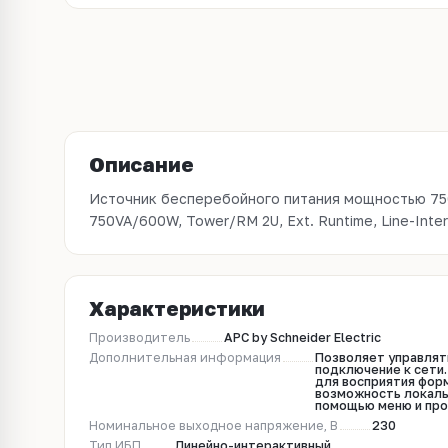
Описание
Источник бесперебойного питания мощностью 75
8xC13 (1-gr. switched) , SmartSlot, USB, COM, EPO, HS
750VA/600W, Tower/RM 2U, Ext. Runtime, Line-Inter
Характеристики
Производитель
APC by Schneider Electric
Дополнительная информация
Позволяет управлят
подключение к сети.
для восприятия форм
возможность локаль
помощью меню и пр
Номинальное выходное напряжение, В
230
Тип ИБП
Линейно-интерактивный