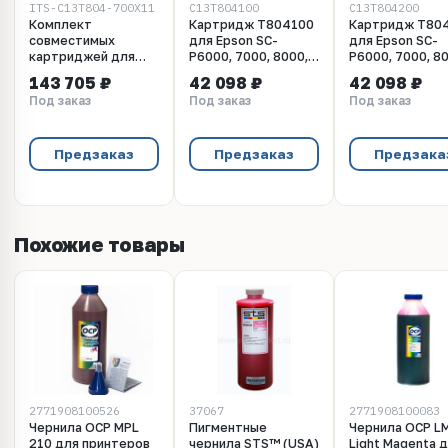
ITS-C13T804-700X11
C13T804100
C13T804200
Комплект
Картридж T804100
Картридж T80
совместимых
для Epson SC-
для Epson SC-
картриджей для
P6000, 7000, 8000,
P6000, 7000, 8
Epson SC-
9000 XXL Photo
9000 XXL Cyan
143 705 ₽
42 098 ₽
42 098 ₽
P6000/P8000 (11 x
Black UltraChrome
UltraChrome
Под заказ
Под заказ
Под заказ
700 мл)
HDX/HD, 700ml
HDX/HD, 700ml
(C13T804100)
(C13T804200)
Предзаказ
Предзаказ
Предзака
Похожие товары
2771908100526
37067
2771908100083
Чернила OCP MPL
Пигментные
Чернила OCP L
210 для принтеров
чернила STS™ (USA)
Light Magenta 