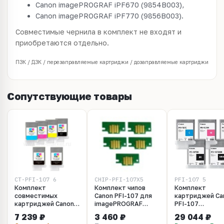
Canon imagePROGRAF iPF670 (9854B003),
Canon imagePROGRAF iPF770 (9856B003).
Совместимые чернила в комплект не входят и
приобретаются отдельно.
ПЗК / ДЗК / перезаправляемые картриджи / дозаправляемые картриджи
Сопутствующие товары
CT-PFI-107_6
CHIP-PFI-107X5
PFI-107_5
Комплект
Комплект чипов
Комплект
совместимых
Canon PFI-107 для
картриджей Ca
картриджей Canon
imagePROGRAF
PFI-107
PFI-107 6x130 мл
iPF670, iPF770 (5
(MBK,BK,M,C,Y) 
7 239 ₽
3 460 ₽
29 044 ₽
для Canon iPF670,
штук)
130мл для Can