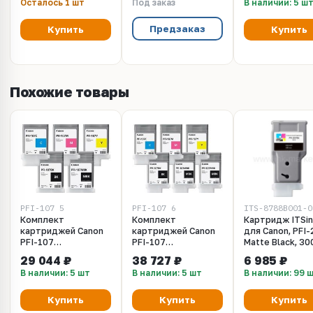
Осталось 1 шт
Под заказ
В наличии: 5 ш
iPF680, iPF685,
iPF660, iPF680,
iPF770, iPF780,
iPF685, iPF770,
iPF785
iPF780, iPF785
Предзаказ
Купить
Купить
Похожие товары
PFI-107_5
PFI-107_6
ITS-8788B001-0
Комплект
Комплект
Картридж ITSin
картриджей Canon
картриджей Canon
для Canon, PFI
PFI-107
PFI-107
Matte Black, 30
(MBK,BK,M,C,Y) 5шт х
(MBKx2,BK,M,C,Y)
(8788B001) Can
29 044 ₽
38 727 ₽
6 985 ₽
130мл для Canon
6шт х 130мл для
ImagePrograf
В наличии: 5 шт
В наличии: 5 шт
В наличии: 99 
iPF660, iPF680,
Canon iPF660,
iPF670, iPF770,
iPF685, iPF770,
iPF680, iPF685,
iPF780, iPF785, 
iPF780, iPF785
iPF770, iPF780,
207MBK, матов
Купить
Купить
Купить
iPF785
чёрный