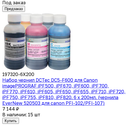
Под заказ
Предзаказ
197320-6X200
Набор чернил DCTec DC5-F600 для Canon
imagePROGRAF iPF500, iPF670, iPF600, iPF700,
iPF770, iPF610, iPF605, iPF650, iPF655, iPF710, iPF720,
iPF750, iPF755, iPF810, iPF820. 6 x 200мл. (чернила
EverNew 520503 для canon PFI-102/PFI-107)
7 144 ₽
В наличии: 15 шт
Купить