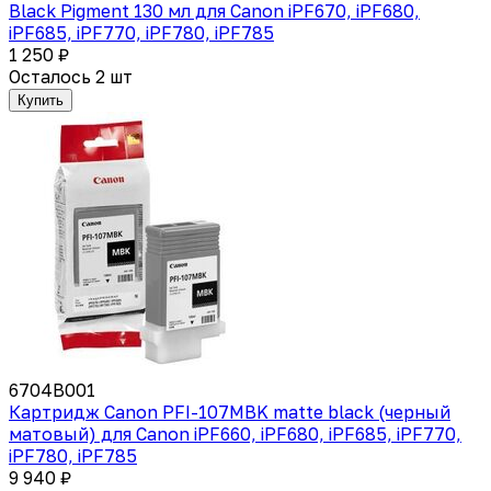
Black Pigment 130 мл для Canon iPF670, iPF680,
iPF685, iPF770, iPF780, iPF785
1 250 ₽
Осталось 2 шт
Купить
6704B001
Картридж Canon PFI-107MBK matte black (черный
матовый) для Canon iPF660, iPF680, iPF685, iPF770,
iPF780, iPF785
9 940 ₽