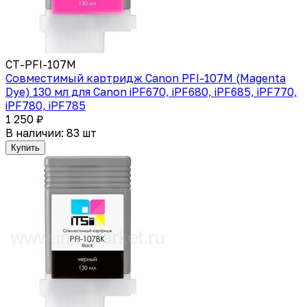
CT-PFI-107M
Совместимый картридж Canon PFI-107M (Magenta
Dye) 130 мл для Canon iPF670, iPF680, iPF685, iPF770,
iPF780, iPF785
1 250 ₽
В наличии: 83 шт
Купить