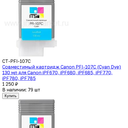
CT-PFI-107C
Совместимый картридж Canon PFI-107C (Cyan Dye)
130 мл для Canon iPF670, iPF680, iPF685, iPF770,
iPF780, iPF785
1 250 ₽
В наличии: 79 шт
Купить