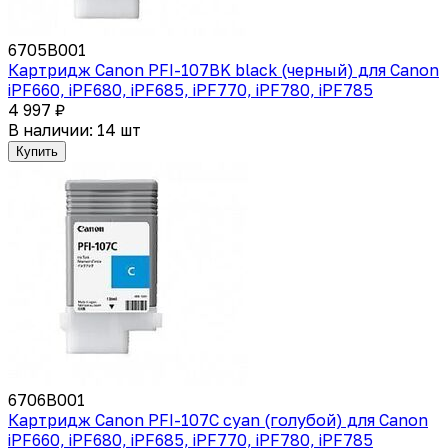
6705B001
Картридж Canon PFI-107BK black (черный) для Canon
iPF660, iPF680, iPF685, iPF770, iPF780, iPF785
4 997 ₽
В наличии: 14 шт
Купить
6706B001
Картридж Canon PFI-107C cyan (голубой) для Canon
iPF660, iPF680, iPF685, iPF770, iPF780, iPF785