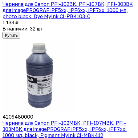
Чернила для Canon PFI-102BK, PFI-107BK, PFI-303BK
для imagePROGRAF iPF5xx, IPF6xx, iPF7xx. 1000 мл,
photo black, Dye MyInk CI-PBK103-C
1 133 ₽
В наличии: 32 шт
Купить
4209480000
Чернила для Canon PFI-102MBK, PFI-107MBK, PFI-
303MBK для imagePROGRAF iPF5xx, IPF6xx, iPF7xx.
1000 мл, black, Pigment MyInk CI-MBK412