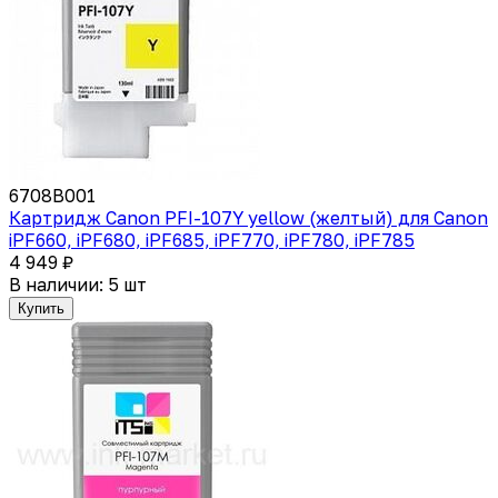
6708B001
Картридж Canon PFI-107Y yellow (желтый) для Canon
iPF660, iPF680, iPF685, iPF770, iPF780, iPF785
4 949 ₽
В наличии: 5 шт
Купить