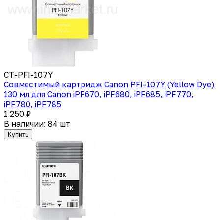
CT-PFI-107Y
Совместимый картридж Canon PFI-107Y (Yellow Dye)
130 мл для Canon iPF670, iPF680, iPF685, iPF770,
iPF780, iPF785
1 250 ₽
В наличии: 84 шт
Купить