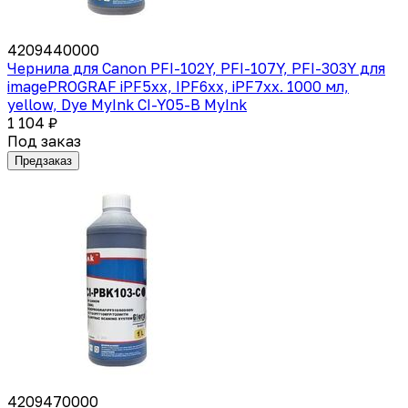
4209440000
Чернила для Canon PFI-102Y, PFI-107Y, PFI-303Y для
imagePROGRAF iPF5xx, IPF6xx, iPF7xx. 1000 мл,
yellow, Dye MyInk CI-Y05-B MyInk
1 104 ₽
Под заказ
Предзаказ
4209470000