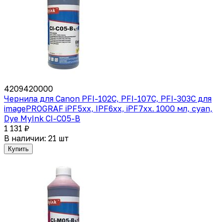
4209420000
Чернила для Canon PFI-102C, PFI-107C, PFI-303C для
imagePROGRAF iPF5xx, IPF6xx, iPF7xx. 1000 мл, cyan,
Dye MyInk CI-C05-B
1 131 ₽
В наличии: 21 шт
Купить