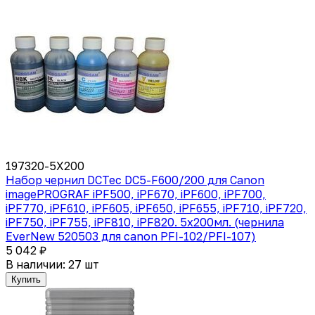
197320-5X200
Набор чернил DCTec DC5-F600/200 для Canon
imagePROGRAF iPF500, iPF670, iPF600, iPF700,
iPF770, iPF610, iPF605, iPF650, iPF655, iPF710, iPF720,
iPF750, iPF755, iPF810, iPF820. 5x200мл. (чернила
EverNew 520503 для canon PFI-102/PFI-107)
5 042 ₽
В наличии: 27 шт
Купить