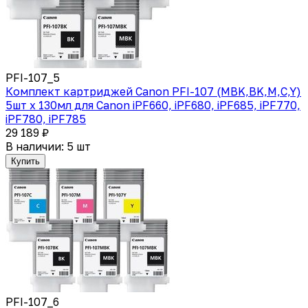
PFI-107_5
Комплект картриджей Canon PFI-107 (MBK,BK,M,C,Y)
5шт х 130мл для Canon iPF660, iPF680, iPF685, iPF770,
iPF780, iPF785
29 189 ₽
В наличии: 5 шт
Купить
PFI-107_6