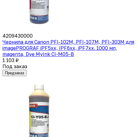
4209430000
Чернила для Canon PFI-102M, PFI-107M, PFI-303M для
imagePROGRAF iPF5xx, IPF6xx, iPF7xx. 1000 мл,
magenta, Dye MyInk CI-M05-B
1 103 ₽
Под заказ
Предзаказ