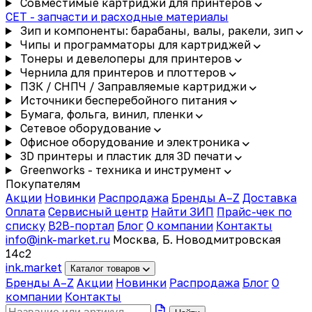
Совместимые картриджи для принтеров
CET - запчасти и расходные материалы
Зип и компоненты: барабаны, валы, ракели, зип
Чипы и программаторы для картриджей
Тонеры и девелоперы для принтеров
Чернила для принтеров и плоттеров
ПЗК / СНПЧ / Заправляемые картриджи
Источники бесперебойного питания
Бумага, фольга, винил, пленки
Сетевое оборудование
Офисное оборудование и электроника
3D принтеры и пластик для 3D печати
Greenworks - техника и инструмент
Покупателям
Акции
Новинки
Распродажа
Бренды A–Z
Доставка
Оплата
Сервисный центр
Найти ЗИП
Прайс-чек по
списку
B2B-портал
Блог
О компании
Контакты
info@ink-market.ru
Москва, Б. Новодмитровская
14с2
ink
.
market
Каталог товаров
Бренды A–Z
Акции
Новинки
Распродажа
Блог
О
компании
Контакты