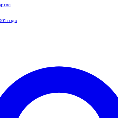
ортал
001 года