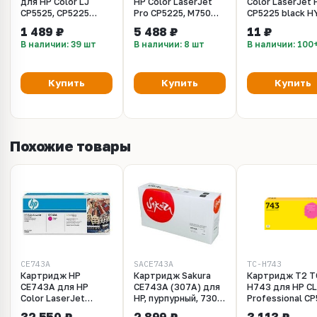
для HP Color LJ
HP Color LaserJet
Color LaserJet
CP5525, CP5225
Pro CP5225, M750
CP5225 black HY
желтый, Polyester,
(CET), CET6773
Чип CE270A 13,
1 489 ₽
5 488 ₽
11 ₽
320гр, Silver ATM
(черный) chip (
В наличии: 39 шт
В наличии: 8 шт
В наличии: 100
Smartchip™ Bla
for use in CP 55
13,500 pages)
Купить
Купить
Купить
Похожие товары
CE743A
SACE743A
TC-H743
Картридж HP
Картридж Sakura
Картридж T2 T
CE743A для HP
CE743A (307A) для
H743 для HP CL
Color LaserJet
HP, пурпурный, 7300
Professional CP
Professional CP5225,
к.
5225n, 5225dn 