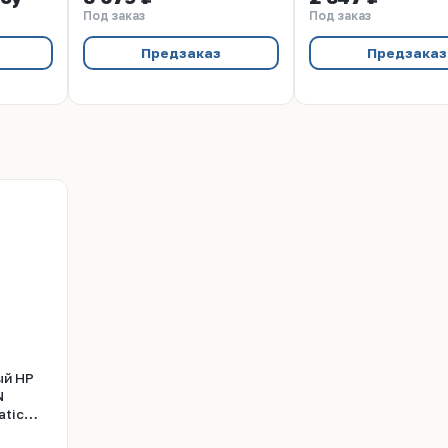
Под заказ
Под заказ
Предзаказ
Предзаказ
ый HP
N
atic
ерсия