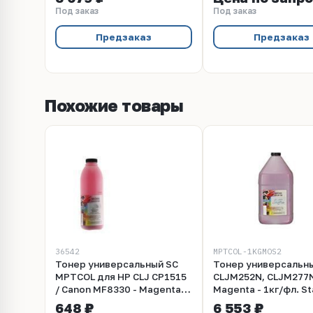
Под заказ
Под заказ
Предзаказ
Предзаказ
Похожие товары
36542
MPTCOL-1KGMOS2
Тонер универсальный SC
Тонер универсальн
MPTCOL для HP CLJ CP1515
CLJM252N, CLJM277
/ Canon MF8330 - Magenta
Magenta - 1кг/фл. St
(SC) 100 г/фл.
Control Odyssey 2 в
648 ₽
6 553 ₽