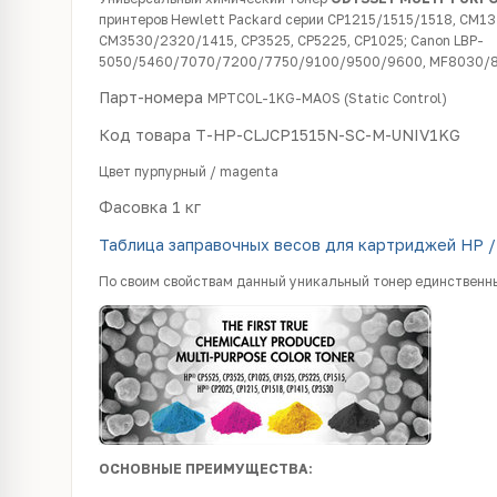
принтеров Hewlett Packard серии CP1215/1515/1518, CM13
CM3530/2320/1415, CP3525, CP5225, CP1025; Canon LBP-
5050/5460/7070/7200/7750/9100/9500/9600, MF8030/8
Парт-номера
MPTCOL-1KG-MAOS (Static Control)
Код товара
T-HP-CLJCP1515N-SC-M-UNIV1KG
Цвет пурпурный / magenta
Фасовка 1 кг
Таблица заправочных весов для картриджей HP /
По своим свойствам данный уникальный тонер единственны
ОСНОВНЫЕ ПРЕИМУЩЕСТВА: