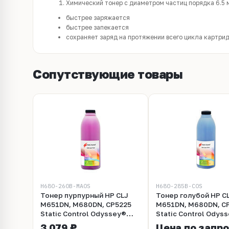
Химический тонер с диаметром частиц порядка 6.5 
быстрее заряжается
быстрее запекается
сохраняет заряд на протяжении всего цикла картри
Сопутствующие товары
H680-260B-MAOS
H680-285B-COS
Тонер пурпурный HP CLJ
Тонер голубой HP C
M651DN, M680DN, CP5225
M651DN, M680DN, C
Static Control Odyssey®
Static Control Odyssey
260 гр
гр
3 079 ₽
Цена по запр