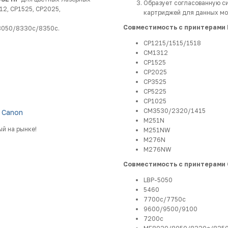
Образует согласованную с
12, CP1525, CP2025,
картриджей для данных мо
Совместимость с принтерами 
050/8330c/8350c.
CP1215/1515/1518
CM1312
CP1525
CP2025
CP3525
CP5225
CP1025
CM3530/2320/1415
 Canon
M251N
й на рынке!
M251NW
M276N
M276NW
Совместимость с принтерами 
LBP-5050
5460
7700c/7750c
9600/9500/9100
7200c