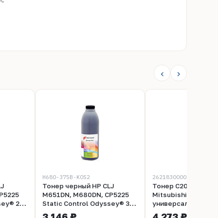
0c
‹
›
H680-375B-KOS2
2621830000
LJ
Тонер черный HP CLJ
Тонер C20DG
P5225
M651DN, M680DN, CP5225
Mitsubishi/MKI
sey® 225
Static Control Odyssey® 375
универсальный же
гр
HP 1 кг. Gold ATM
3 146 ₽
4 273 ₽