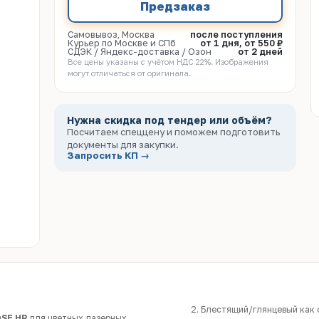
Предзаказ
Самовывоз, Москва
после поступления
Курьер по Москве и СПб
от 1 дня, от 550 ₽
СДЭК / Яндекс-доставка / Озон
от 2 дней
Все цены указаны с учётом НДС 22%. Изображения
могут отличаться от оригинала.
Нужна скидка под тендер или объём?
Посчитаем спеццену и поможем подготовить
документы для закупки.
Запросить КП →
Блестящий/глянцевый как 
SE HP
для цветных лазерных