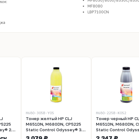
MF8030/8050/8330c/835
мкм:
MF8080
LBP7100CN
джа
H680-305B-YOS
H680-225B-KOS2
LJ
Тонер желтый HP CLJ
Тонер черный HP C
P5225
M651DN, M680DN, CP5225
M651DN, M680DN, C
® 285
Static Control Odyssey® 305
Static Control Odys
гр
гр
осу
3 079 ₽
2 347 ₽