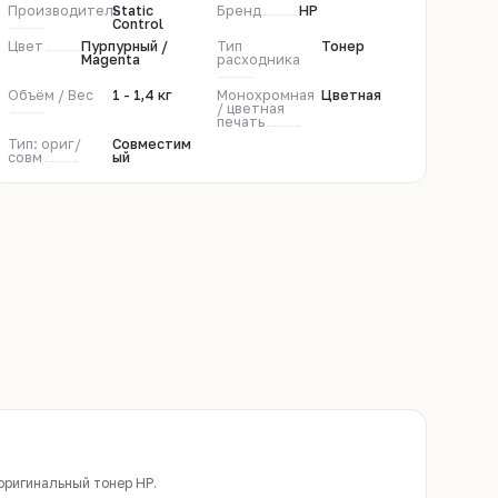
Производитель
Static
Бренд
HP
Control
Цвет
Пурпурный /
Тип
Тонер
Magenta
расходника
Объём / Вес
1 - 1,4 кг
Монохромная
Цветная
/ цветная
печать
Тип: ориг/
Совместим
совм
ый
оригинальный тонер НР.