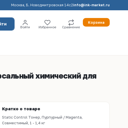
Москва, Б. Новодмитровская 14с2
info@ink-market.ru
Корзина
йти
Войти
Избранное
Сравнение
ерсальный химический для
Кратко о товаре
Static Control Тонер, Пурпурный / Magenta,
Совместимый, 1 - 1,4 кг