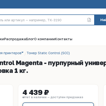
На
ки
Распродажа
Блог
О компании
Контакты
ля принтеров
Тонер Static Control (SCC)
ntrol Magenta - пурпурный унив
вка 1 кг.
4 439 ₽
Нет в наличии — доступен предзаказ