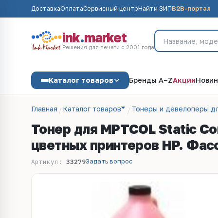
Доставка
Оплата
Сервисный центр
Найти ЗИП
B2B-портал
ink
.
market
Решения для печати с 2001 года
Каталог товаров
Бренды A–Z
Акции
Новин
Главная
Каталог товаров
Тонеры и девелоперы д
Тонер для MPTCOL Static Co
цветных принтеров HP. Фасо
Задать вопрос
Артикул:
33279