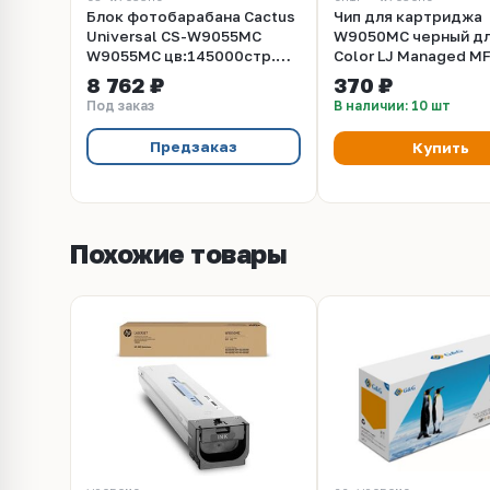
Блок фотобарабана Cactus
Чип для картриджа
Universal CS-W9055MC
W9050MC черный дл
W9055MC цв:145000стр.
Color LJ Managed M
для E87640, E87650,
E87640, E87650, E8
8 762 ₽
370 ₽
E87660 HP
(54K, со шлейфом ) 
Под заказ
В наличии: 10 шт
(Apex)
Предзаказ
Купить
Похожие товары