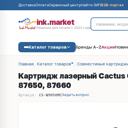
Доставка
Оплата
Сервисный центр
Найти ЗИП
B2B-портал
ink
.
market
Решения для печати с 2001 года
Каталог товаров
Бренды A–Z
Акции
Новин
Главная
Каталог товаров
Совместимые картриджи
Картридж лазерный Cactus 
87650, 87660
Задать вопрос
Артикул:
CS-W9050MC