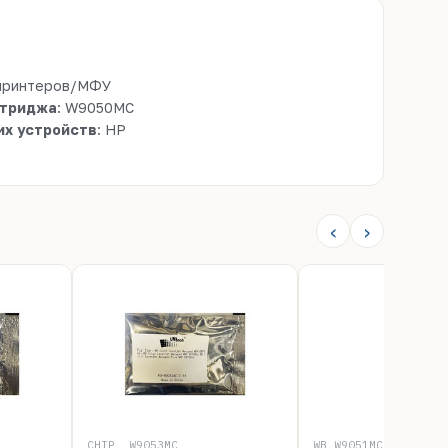
 принтеров/МФУ
ртриджа
: W9050MC
х устройств
: HP
‹
›
CHIP_ W9053MC
WB W9051MC C