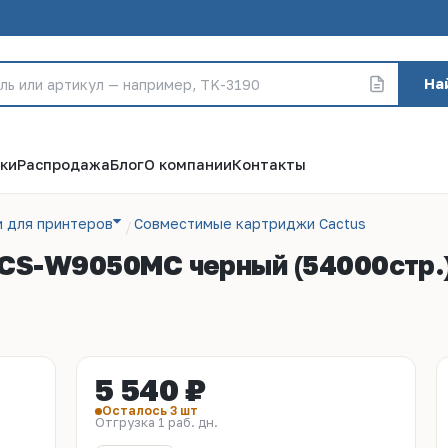
На
ки
Распродажа
Блог
О компании
Контакты
 для принтеров
Совместимые картриджи Cactus
CS-W9050MC черный (54000стр.) 
5 540 ₽
Осталось 3 шт
Отгрузка 1 раб. дн.