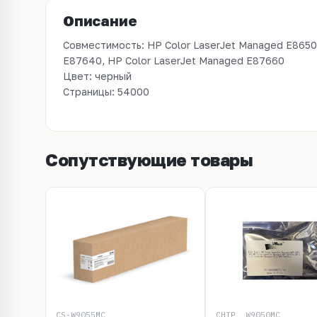
Описание
Совместимость: HP Color LaserJet Managed E8650
E87640, HP Color LaserJet Managed E87660
Цвет: черный
Страницы: 54000
Сопутствующие товары
CS-W9055MC
CHIP_ W9050MC