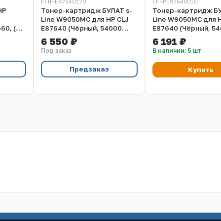
EFHPE87640170
EFHPE87640010
HP
Тонер-картридж БУЛАТ s-
Тонер-картридж БУ
Line W9050MC для HP CLJ
Line W9050MC для 
60, (54
E87640 (Чёрный, 54000
E87640 (Чёрный, 5
замена
стр., с чипом OEM б/у), ref
стр.), ref
6 550 ₽
6 191 ₽
Под заказ
В наличии: 5 шт
Предзаказ
Купить