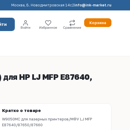
Москва, Б. Новодмитровская 14с2
info@ink-market.ru
Корзина
йти
Войти
Избранное
Сравнение
для HP LJ MFP E87640,
Кратко о товаре
W9050MC для лазерных принтеров/МФУ LJ MFP
E87640/87650/87660