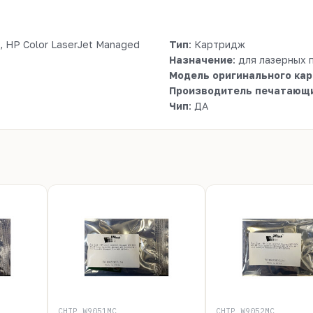
, HP Color LaserJet Managed
Тип
: Картридж
Назначение
: для лазерных
Модель оригинального ка
Производитель печатающи
Чип
: ДА
CHIP_W9051MC
CHIP_W9052MC