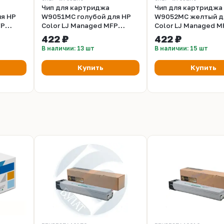
Чип для картриджа
Чип для картриджа
я HP
W9051MC голубой для HP
W9052MC желтый д
FP
Color LJ Managed MFP
Color LJ Managed M
7660
E87640, E87650, E87660
E87640, E87650, E8
422 ₽
422 ₽
UNItech
(52K, со шлейфом ) UNItech
(52K, со шлейфом ) 
В наличии: 13 шт
В наличии: 15 шт
(Apex)
(Apex)
Купить
Купить