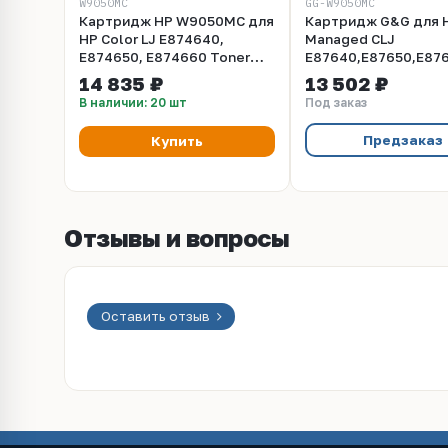
W9050MC
GG-W9050MC
Картридж HP W9050MC для
Картридж G&G для 
HP Color LJ E874640,
Managed CLJ
E874650, E874660 Toner
E87640,E87650,E876
Cartridge black / черный
500 стр.), черный (
14 835 ₽
13 502 ₽
(54K)
W9050MC)
В наличии: 20 шт
Под заказ
Предзаказ
Купить
Отзывы и вопросы
Оставить отзыв