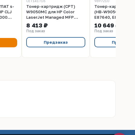
CET141718
9897210
ЛАТ s-
Тонер-картридж (CPT)
Тонер-картридж Hi
HP CLJ
W9050MC для HP Color
(HB-W9050MC) для
4000
LaserJet Managed MFP
E87640, E87650, E
E87640/E87650/E87660
Bk, 54K
8 413 ₽
10 649 ₽
(CET) Black, 840г, 54000
Под заказ
Под заказ
стр., CET141718
Предзаказ
Предзака