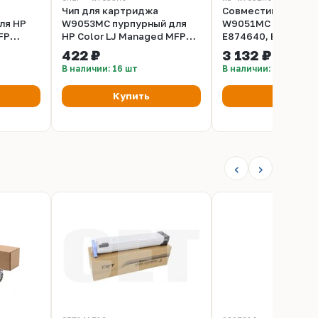
Чип для картриджа
Совместимый кар
ля HP
W9053MC пурпурный для
W9051MC для HP Co
FP
HP Color LJ Managed MFP
E874640, E874650
7660
E87640, E87650, E87660
Toner Cartridge cya
422 ₽
3 132 ₽
UNItech
(52K, со шлейфом ) UNItech
голубой (52K)
В наличии: 16 шт
В наличии: 6 шт
(Apex)
Купить
Купить
‹
›