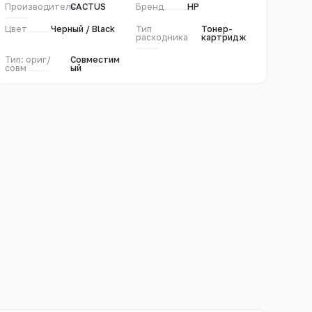
Производитель
CACTUS
Бренд
HP
Цвет
Черный / Black
Тип
Тонер-
расходника
картридж
Тип: ориг/
Совместим
совм
ый