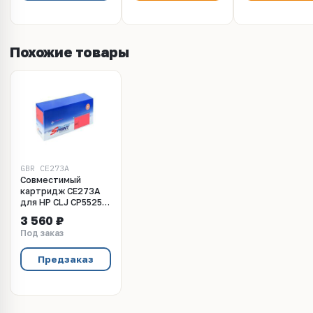
Похожие товары
GBR CE273A
Совместимый
картридж CE273A
для HP СLJ CP5525
15000K Magenta
3 560 ₽
Gray Box
Под заказ
Предзаказ