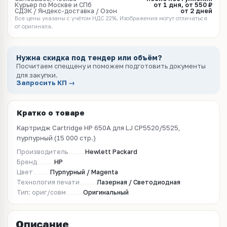
Курьер по Москве и СПб
от 1 дня, от 550 ₽
СДЭК / Яндекс-доставка / Озон
от 2 дней
Все цены указаны с учётом НДС 22%. Изображения могут отличаться
от оригинала.
Нужна скидка под тендер или объём?
Посчитаем спеццену и поможем подготовить документы
для закупки.
Запросить КП →
Кратко о товаре
Kартридж Cartridge HP 650A для LJ CP5520/5525,
пурпурный (15 000 стр.)
Производитель
Hewlett Packard
Бренд
HP
Цвет
Пурпурный / Magenta
Технология печати
Лазерная / Светодиодная
Тип: ориг/совм
Оригинальный
Описание