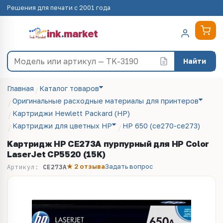
Решения для печати с 2001 года
ink
.
market
Найти
Главная
Каталог товаров
Оригинальные расходные материалы для принтеров
Картриджи Hewlett Packard (HP)
Картриджи для цветных HP
HP 650 (ce270-ce273)
Kартридж HP CE273A пурпурный для HP Color
LaserJet CP5520 (15K)
★ 2 отзыва
Задать вопрос
Артикул:
CE273A