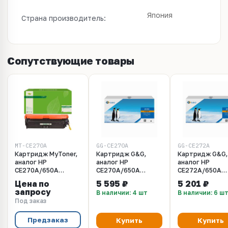
Япония
Страна производитель:
Сопутствующие товары
MT-CE270A
GG-CE270A
GG-CE272A
Картридж MyToner,
Картридж G&G,
Картридж G&G,
аналог HP
аналог HP
аналог HP
CE270A/650A
CE270A/650A
CE272A/650A
черный 13.5k с
черный 13.5k с
желтый 15k с ч
Цена по
5 595 ₽
5 201 ₽
чипом
чипом
запросу
В наличии: 4 шт
В наличии: 6 ш
Под заказ
Предзаказ
Купить
Купить