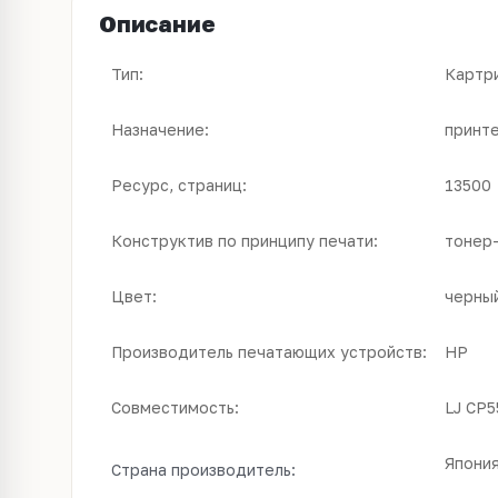
Описание
Тип:
Картр
Назначение:
принт
Ресурс, страниц:
13500
Конструктив по принципу печати:
тонер
Цвет:
черны
Производитель печатающих устройств:
HP
Совместимость:
LJ CP5
Япони
Страна производитель: