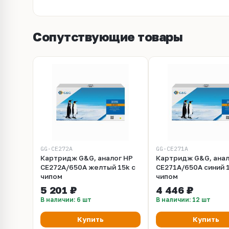
Сопутствующие товары
GG-CE272A
GG-CE271A
Картридж G&G, аналог HP
Картридж G&G, анал
CE272A/650A желтый 15k с
CE271A/650A синий 1
чипом
чипом
5 201 ₽
4 446 ₽
В наличии: 6 шт
В наличии: 12 шт
Купить
Купить