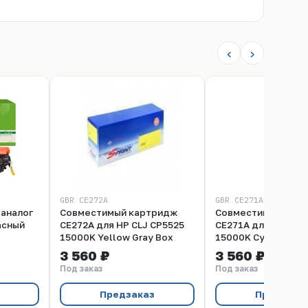
‹
›
GBR CE272A
GBR CE271A
 аналог
Совместимый картридж
Совместимый кар
асный
CE272A для HP СLJ CP5525
CE271A для HP СLJ
15000K Yellow Gray Box
15000K Cyan Gray 
3 560 ₽
3 560 ₽
Под заказ
Под заказ
Предзаказ
Предзака