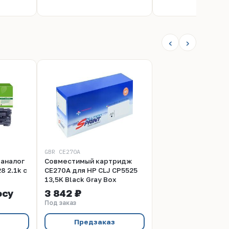
‹
›
GBR CE270A
 аналог
Совместимый картридж
8 2.1k с
CE270A для HP СLJ CP5525
13,5K Black Gray Box
осу
3 842 ₽
Под заказ
Предзаказ