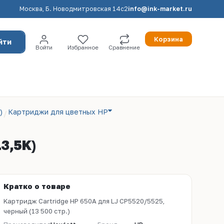
Москва, Б. Новодмитровская 14с2
info@ink-market.ru
Корзина
йти
Войти
Избранное
Сравнение
)
Картриджи для цветных HP
3,5K)
Кратко о товаре
Kартридж Cartridge HP 650A для LJ CP5520/5525,
черный (13 500 стр.)