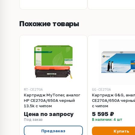
Похожие товары
MT-CE270A
GG-CE270A
Картридж MyToner, аналог
Картридж G&G, анал
HP CE270A/650A черный
CE270A/650A черный
13.5k с чипом
с чипом
Цена по запросу
5 595 ₽
Под заказ
В наличии: 4 шт
Предзаказ
Купить