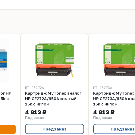
MT-CE272A
MT-CE273A
ог HP
Картридж MyToner, аналог
Картридж MyToner,
5k с
HP CE272A/650A желтый
HP CE273A/650A кр
15k с чипом
15k с чипом
4 813 ₽
4 813 ₽
Под заказ
Под заказ
Предзаказ
Предзаказ