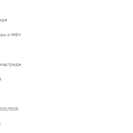
идж
еры и МФУ
-картридж
й
520/5525
я