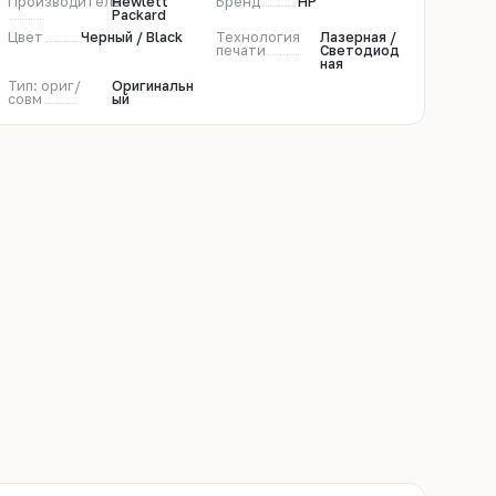
Производитель
Hewlett
Бренд
HP
Packard
Цвет
Черный / Black
Технология
Лазерная /
печати
Светодиод
ная
Тип: ориг/
Оригинальн
совм
ый