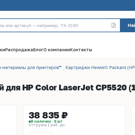
На
ки
Распродажа
Блог
О компании
Контакты
е материалы для принтеров
Картриджи Hewlett Packard (HP
для HP Color LaserJet CP5520 (1
38 835 ₽
В наличии · 8 шт
Отгрузка 1 раб. дн.