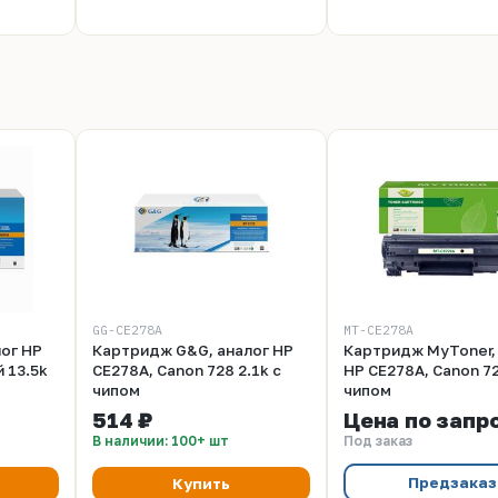
GG-CE278A
MT-CE278A
ог HP
Картридж G&G, аналог HP
Картридж MyToner,
 13.5k
CE278A, Canon 728 2.1k с
HP CE278A, Canon 72
чипом
чипом
514 ₽
Цена по запр
В наличии: 100+ шт
Под заказ
Предзаказ
Купить