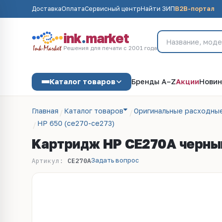
Доставка
Оплата
Сервисный центр
Найти ЗИП
B2B-портал
ink
.
market
Решения для печати с 2001 года
Каталог товаров
Бренды A–Z
Акции
Новин
Главная
Каталог товаров
Оригинальные расходны
HP 650 (ce270-ce273)
Kартридж HP CE270A черный 
Задать вопрос
Артикул:
CE270A