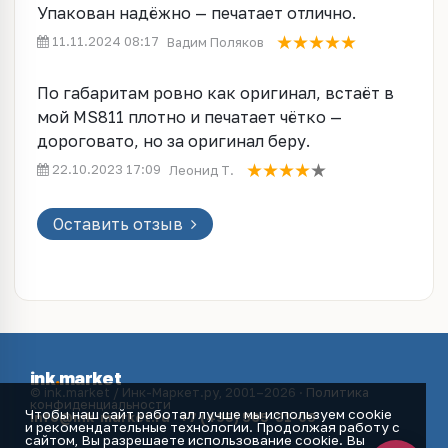
Упакован надёжно — печатает отлично.
11.11.2024 08:17
Вадим Поляков
По габаритам ровно как оригинал, встаёт в
мой MS811 плотно и печатает чётко —
дороговато, но за оригинал беру.
22.10.2023 17:09
Леонид Т.
Оставить отзыв
ink
.
market
© ink.market / Инк-Маркет.ру, 2001–2026 ·
Политика
конфиденциальности
Чтобы наш сайт работал лучше мы используем cookie
info@ink-market.ru
·
+7 (495) 565-31-09
и рекомендательные технологии. Продолжая работу с
сайтом, Вы разрешаете использование cookie. Вы