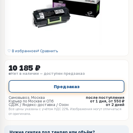
♡ В избранное
⇄ Сравнить
10 185 ₽
Нет в наличии — доступен предзаказ
Предзаказ
Самовывоз, Москва
после поступления
Курьер по Москве и СПб
от 1 дня, от 550 ₽
СДЭК / Яндекс-доставка / Озон
от 2 дней
Все цены указаны с учётом НДС 22%. Изображения могут отличаться
от оригинала.
Нужна скидка под тендер или объём?