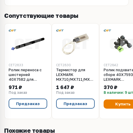
Сопутствующие товары
CET2833
CET2830
CET2842
Ролик переноса с
Термистор для
Ролик подхвата
шестерней
LEXMARK
сборе 40X7593
40X7582 для
MX710/MX711/MX810/MX811/MX812/MS
LEXMARK
LEXMARK
(CET), CET2830
MX710/MX711/
971 ₽
1 647 ₽
370 ₽
MS812/MS811/MS810/MX812/MX811/MX810/MX711/MX710
(CET), CET2842
Под заказ
Под заказ
В наличии: 9 ш
(CET), CET2833
Предзаказ
Предзаказ
Купить
Похожие товары