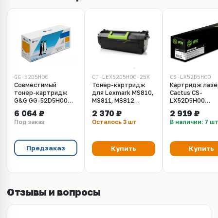
GG-52D5H00
CT-LEX52D5H00-25K
CS-LX52D5H00
Совместимый
Тонер-картридж
Картридж лазе
тонер-картридж
для Lexmark MS810,
Cactus CS-
G&G GG-52D5H00
MS811, MS812
LX52D5H00
(52D1H00 /
(52D5H0E/52D5H00)
52D5H00 черны
6 064 ₽
2 370 ₽
2 919 ₽
52D0HA0 / 52D4H00
25K ELP Imaging®
(25000стр.) дл
Под заказ
Осталось 3 шт
В наличии: 7 ш
/ 52D2H00) для
Lexmark MS810,
Lexmark MS810,
MS811, MS812
MS811, MS812,
MS710, MS711,
Предзаказ
Купить
Купить
25000 стр., с чипом
Отзывы и вопросы