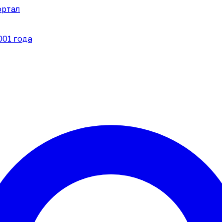
ортал
001 года