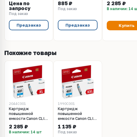
481PB XL, фото-
481C XL голубо
Цена по
885 ₽
2 285 ₽
голубой (2048C001)
(2044C001)
запросу
Под заказ
В наличии: 14 
Под заказ
Предзаказ
Предзаказ
Купить
Похожие товары
2044C001
1990C001
Картридж
Картридж
повышенной
повышенной
емкости Canon CLI-
емкости Canon CLI-
481C XL голубой
481C XXL голубой
2 285 ₽
1 135 ₽
(2044C001)
(1990C001)
В наличии: 14 шт
Под заказ