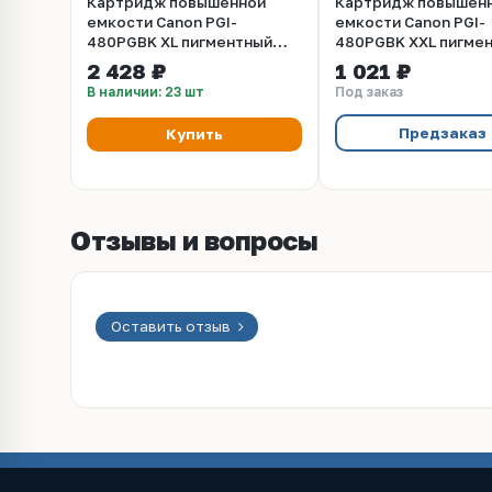
Картридж повышенной
Картридж повышен
емкости Canon PGI-
емкости Canon PGI-
480PGBK XL пигментный
480PGBK XXL пигме
черный (2023C001)
черный (1969C001)
2 428 ₽
1 021 ₽
В наличии: 23 шт
Под заказ
Предзаказ
Купить
Отзывы и вопросы
Оставить отзыв