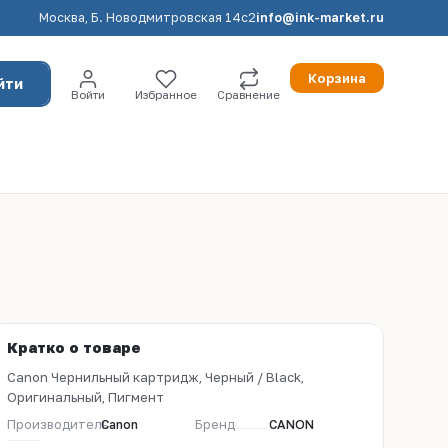
Москва, Б. Новодмитровская 14с2
info@ink-market.ru
Корзина
йти
Войти
Избранное
Сравнение
Кратко о товаре
Canon Чернильный картридж, Черный / Black,
Оригинальный, Пигмент
Производитель
Canon
Бренд
CANON