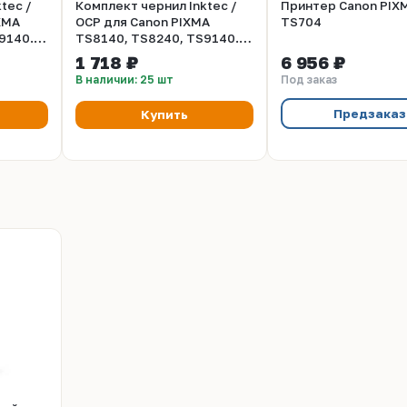
tec /
Комплект чернил Inktec /
Принтер Canon PIX
XMA
OCP для Canon PIXMA
TS704
9140. 6
TS8140, TS8240, TS9140. 6
цветов по 100 мл.
1 718 ₽
6 956 ₽
В наличии: 25 шт
Под заказ
Предзаказ
Купить