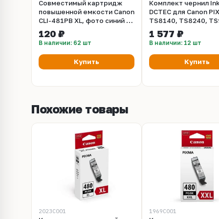
Совместимый картридж
Комплект чернил Ink
повышенной емкости Canon
DCTEC для Canon PI
CLI-481PB XL, фото синий /
TS8140, TS8240, TS
photo blue
цветов по 100 мл.
120 ₽
1 577 ₽
В наличии: 62 шт
В наличии: 12 шт
Купить
Купить
Похожие товары
2023C001
1969C001