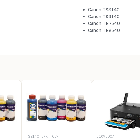
Canon TS8140
Canon TS9140
Canon TR7540
Canon TR8540
TS9140_INK__OCP
3109C007