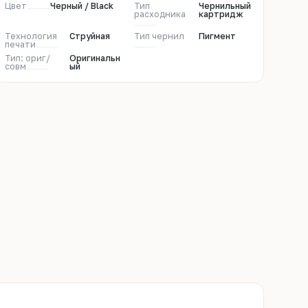
Цвет
Черный / Black
Тип
Чернильный
расходника
картридж
Технология
Струйная
Тип чернил
Пигмент
печати
Тип: ориг/
Оригинальн
совм
ый