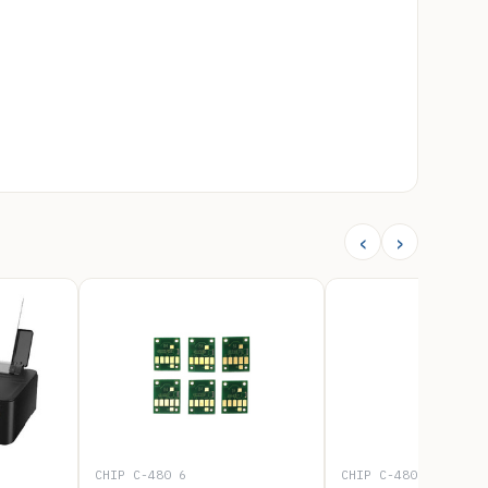
‹
›
CHIP_C-480_6
CHIP_C-480_5