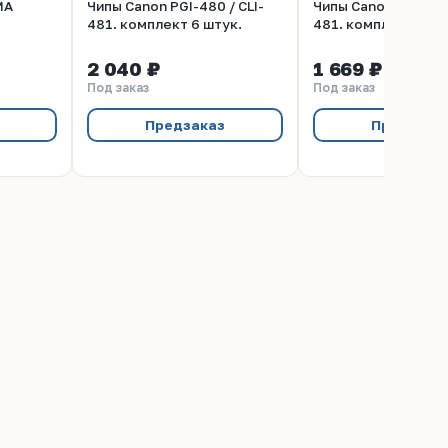
MA
Чипы Canon PGI-480 / CLI-
Чипы Canon PGI-480 
481. комплект 6 штук.
481. комплект 5 шт
2 040 ₽
1 669 ₽
Под заказ
Под заказ
Предзаказ
Предзака