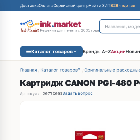
Доставка
Оплата
Сервисный центр
Найти ЗИП
B2B-портал
ink
.
market
Решения для печати с 2001 года
Каталог товаров
Бренды A–Z
Акции
Новин
Главная
Каталог товаров
Оригинальные расходны
Картридж CANON PGI-480 P
Задать вопрос
Артикул:
2077C001