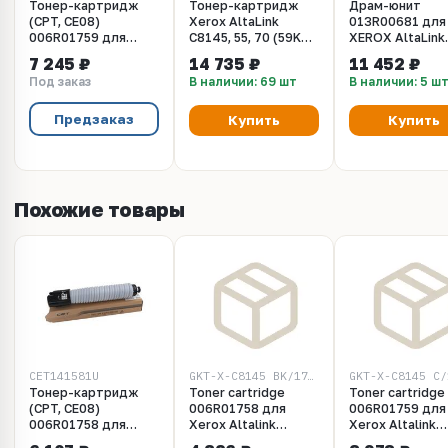
Тонер-картридж
Тонер-картридж
Драм-юнит
(CPT, CE08)
Xerox AltaLink
013R00681 для
006R01759 для
C8145, 55, 70 (59K
XEROX AltaLink
XEROX AltaLink
стр.), черный
C8130/C8135/C
7 245 ₽
14 735 ₽
11 452 ₽
C8145/C8155/C8170
(CET) CMYK, (W
Под заказ
В наличии: 69 шт
В наличии: 5 ш
(CET) Cyan, 336г,
180000 стр.,
28000 стр.,
CET471082
CET141582
Предзаказ
Купить
Купить
Похожие товары
CET141581U
GKT-X-C8145 BK/1758
GKT-X-C8145 C/
Тонер-картридж
Toner cartridge
Toner cartridge
(CPT, CE08)
006R01758 для
006R01759 для
006R01758 для
Xerox Altalink
Xerox Altalink
XEROX AltaLink
C8145, 55, 70 K
C8145, 55, 70 C