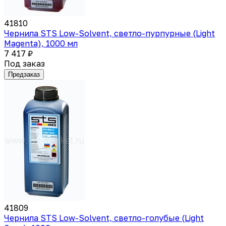
41810
Чернила STS Low-Solvent, светло-пурпурные (Light
Magenta), 1000 мл
7 417 ₽
Под заказ
Предзаказ
41809
Чернила STS Low-Solvent, светло-голубые (Light