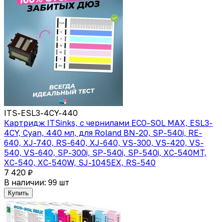
ITS-ESL3-4CY-440
Картридж ITSinks, с чернилами ECO-SOL MAX, ESL3-
4CY, Cyan, 440 мл, для Roland BN-20, SP-540i, RE-
640, XJ-740, RS-640, XJ-640, VS-300, VS-420, VS-
540, VS-640, SP-300i, SP-540i, SP-540i, XC-540MT,
XC-540, XC-540W, SJ-1045EX, RS-540
7 420 ₽
В наличии: 99 шт
Купить