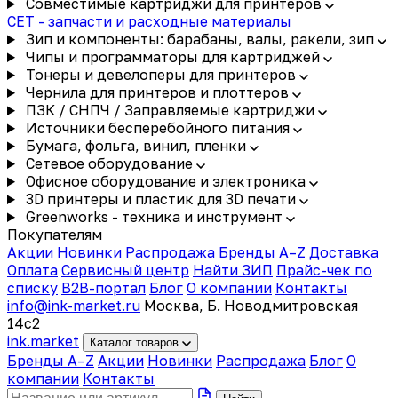
Совместимые картриджи для принтеров
CET - запчасти и расходные материалы
Зип и компоненты: барабаны, валы, ракели, зип
Чипы и программаторы для картриджей
Тонеры и девелоперы для принтеров
Чернила для принтеров и плоттеров
ПЗК / СНПЧ / Заправляемые картриджи
Источники бесперебойного питания
Бумага, фольга, винил, пленки
Сетевое оборудование
Офисное оборудование и электроника
3D принтеры и пластик для 3D печати
Greenworks - техника и инструмент
Покупателям
Акции
Новинки
Распродажа
Бренды A–Z
Доставка
Оплата
Сервисный центр
Найти ЗИП
Прайс-чек по
списку
B2B-портал
Блог
О компании
Контакты
info@ink-market.ru
Москва, Б. Новодмитровская
14с2
ink
.
market
Каталог товаров
Бренды A–Z
Акции
Новинки
Распродажа
Блог
О
компании
Контакты