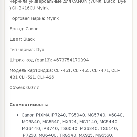
Чернила универсальные для CANON (70мл, Black, Dye
) CI-BK16CU MyInk
Торговая марка: MyInk
Брэнд: Canon
Цвет: Black
Тип чернил: Dye
Штрих-код (ean13): 4673754179894
Модель картриджа: CLI-451, CLI-455, CLI-471, CLI-
481 CLI-521, CLI-426
Объем: 0.07 л
Совместимость:
Canon PIXMA iP7240, TS5040, MG5740, iX6840,
MG6840, MG5540, MX924, MG7140, MG5440,
MG6440, iP8740, TS6040, MG6340, TS6140,
iP7250, MG6400, TR8540, MX925, MG5550,