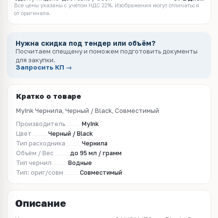
Все цены указаны с учётом НДС 22%. Изображения могут отличаться
от оригинала.
Нужна скидка под тендер или объём?
Посчитаем спеццену и поможем подготовить документы
для закупки.
Запросить КП →
Кратко о товаре
MyInk Чернила, Черный / Black, Совместимый
Производитель
MyInk
Цвет
Черный / Black
Тип расходника
Чернила
Объём / Вес
до 95 мл / грамм
Тип чернил
Водные
Тип: ориг/совм
Совместимый
Описание