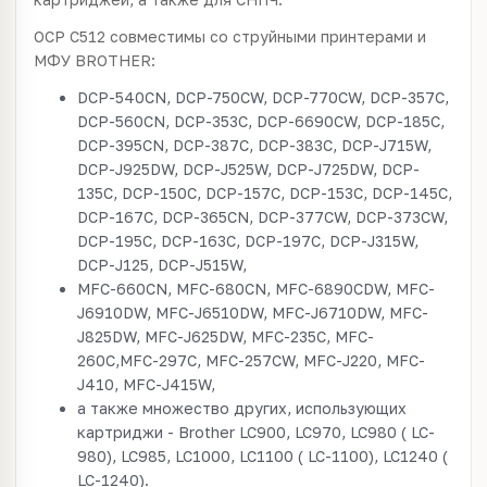
OCP С512 совместимы со струйными принтерами и
МФУ BROTHER:
DCP-540CN, DCP-750CW, DCP-770CW, DCP-357C,
DCP-560CN, DCP-353C, DCP-6690CW, DCP-185C,
DCP-395CN, DCP-387C, DCP-383C, DCP-J715W,
DCP-J925DW, DCP-J525W, DCP-J725DW, DCP-
135C, DCP-150C, DCP-157C, DCP-153C, DCP-145C,
DCP-167C, DCP-365CN, DCP-377CW, DCP-373CW,
DCP-195C, DCP-163C, DCP-197C, DCP-J315W,
DCP-J125, DCP-J515W,
MFC-660CN, MFC-680CN, MFC-6890CDW, MFC-
J6910DW, MFC-J6510DW, MFC-J6710DW, MFC-
J825DW, MFC-J625DW, MFC-235C, MFC-
260C,MFC-297C, MFC-257CW, MFC-J220, MFC-
J410, MFC-J415W,
а также множество других, использующих
картриджи - Brother LC900, LC970, LC980 ( LC-
980), LC985, LC1000, LC1100 ( LC-1100), LC1240 (
LC-1240).