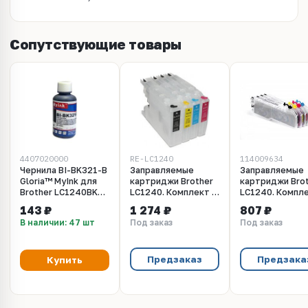
Сопутствующие товары
4407020000
RE-LC1240
114009634
Чернила BI-BK321-B
Заправляемые
Заправляемые
Gloria™ MyInk для
картриджи Brother
картриджи Bro
Brother LC1240BK
LC1240. Комплект 4
LC1240. Компл
(100 мл, black dye)
штуки.
штуки. Увелич
143 ₽
1 274 ₽
807 ₽
объём - Long
В наличии: 47 шт
Под заказ
Под заказ
Предзаказ
Предзака
Купить