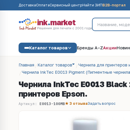
Доставка
Оплата
Сервисный центр
Найти ЗИП
B2B-портал
ink
.
market
Решения для печати с 2001 года
Каталог товаров
Бренды A–Z
Акции
Новин
Главная
Каталог товаров
Чернила для принтеров 
Чернила InkTec E0013 Pigment (Пигментные чернил
Чернила InkTec E0013 Black
принтеров Epson.
★ 3 отзыва
Задать вопрос
Артикул:
E0013-100MB