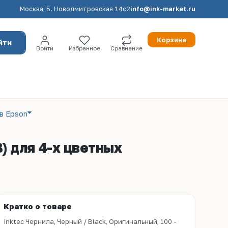
Москва, Б. Новодмитровская 14с2
info@ink-market.ru
Корзина
йти
Войти
Избранное
Сравнение
в Epson
) для 4-х цветных
Кратко о товаре
Inktec Чернила, Черный / Black, Оригинальный, 100 -