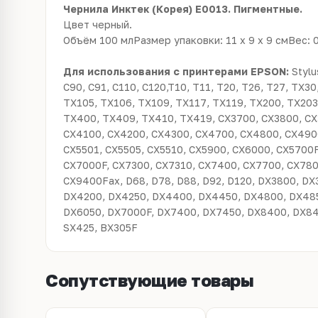
Чернила Инктек (Корея) E0013. Пигментные.
Цвет черный.
Объём 100 млРазмер упаковки: 11 x 9 x 9 смВес: 0
Для использования с принтерами EPSON:
Stylu
C90, C91, C110, C120,T10, T11, T20, T26, T27, TX3
TX105, TX106, TX109, TX117, TX119, TX200, TX203
TX400, TX409, TX410, TX419, CX3700, CX3800, CX
CX4100, CX4200, CX4300, CX4700, CX4800, CX4900
CX5501, CX5505, CX5510, CX5900, CX6000, CX5700F
CX7000F, CX7300, CX7310, CX7400, CX7700, CX780
CX9400Fax, D68, D78, D88, D92, D120, DX3800, D
DX4200, DX4250, DX4400, DX4450, DX4800, DX485
DX6050, DX7000F, DX7400, DX7450, DX8400, DX845
SX425, BX305F
Сопутствующие товары