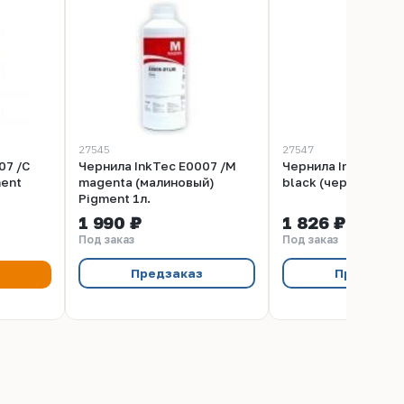
27545
27547
07 /C
Чернила InkTec E0007 /M
Чернила InkTec E00
ment
magenta (малиновый)
black (черный) Pig
Pigment 1л.
1 990 ₽
1 826 ₽
Под заказ
Под заказ
Предзаказ
Предзака