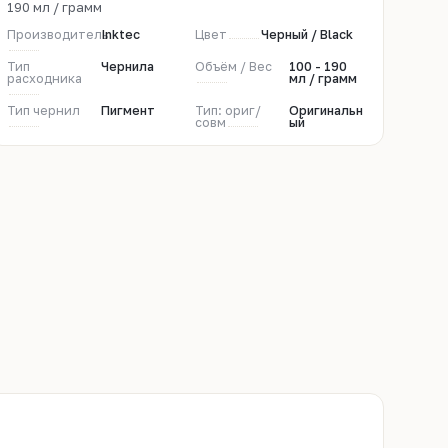
190 мл / грамм
Производитель
Inktec
Цвет
Черный / Black
Тип
Чернила
Объём / Вес
100 - 190
расходника
мл / грамм
Тип чернил
Пигмент
Тип: ориг/
Оригинальн
совм
ый