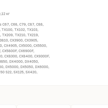
,12 кг
s C67, C68, C79, C87, C88,
0, TX100, TX102, TX103,
, TX209, TX210, TX219,
3810, CX3900, CX3905,
, CX4905, CX5000, CX5500,
, CX5800F, CX6900F,
0, CX8300, CX8400, CX9300F,
X3850, DX4000, DX4050,
0, DX5000, DX5050, DX6000,
0 S22, SX125, SX420,