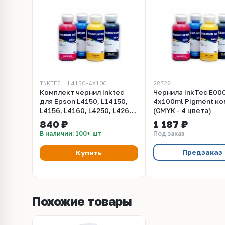
INKTEC_ L4150-4X100
28722
Комплект чернил Inktec
Чернила InkTec E00
для Epson L4150, L14150,
4x100ml Pigment к
L4156, L4160, L4250, L4260,
(CMYK - 4 цвета)
L4266, L6160, L6170, L6176,
840 ₽
1 187 ₽
L6190, L6260, L6270, L6276,
В наличии: 100+ шт
Под заказ
L6290. 4 цвета по 100 мл
Предзаказ
Купить
Похожие товары