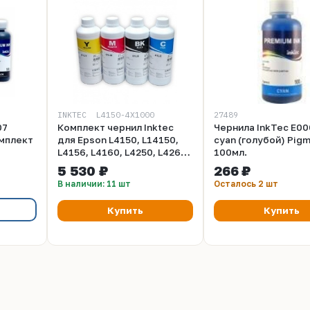
INKTEC_ L4150-4X1000
27489
07
Комплект чернил Inktec
Чернила InkTec E00
омплект
для Epson L4150, L14150,
cyan (голубой) Pig
L4156, L4160, L4250, L4260,
100мл.
L4266, L6160, L6170, L6176,
5 530 ₽
266 ₽
L6190, L6260, L6270, L6276,
В наличии: 11 шт
Осталось 2 шт
L6290. 4 цвета по 1 л
Купить
Купить