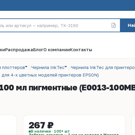
На
ки
Распродажа
Блог
О компании
Контакты
и плоттеров
Чернила InkTec
Чернила InkTec для принтеро
а для 4-х цветных моделей принтеров EPSON)
 100 мл пигментные (E0013-100MB
267 ₽
В наличии · 100+ шт
Забрать сегодня — 1 шт на складе в Москве