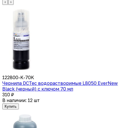
‹
›
122800-K-70K
Чернила DCTec водорастворимые L8050 EverNew
Black (черный) с ключом 70 мл
310 ₽
В наличии: 12 шт
Купить