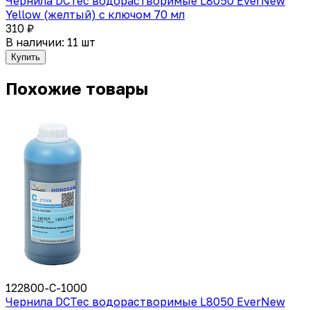
Чернила DCTec водорастворимые L8050 EverNew
Yellow (желтый) с ключом 70 мл
310 ₽
В наличии: 11 шт
Купить
Похожие товары
122800-C-1000
Чернила DCTec водорастворимые L8050 EverNew