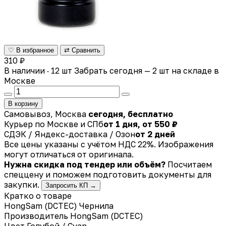
♡ В избранное
⇄ Сравнить
310 ₽
В наличии · 12 шт
Забрать сегодня — 2 шт на складе в
Москве
В корзину
Самовывоз, Москва
сегодня, бесплатно
Курьер по Москве и СПб
от 1 дня, от 550 ₽
СДЭК / Яндекс-доставка / Озон
от 2 дней
Все цены указаны с учётом НДС 22%. Изображения
могут отличаться от оригинала.
Нужна скидка под тендер или объём?
Посчитаем
спеццену и поможем подготовить документы для
закупки.
Запросить КП →
Кратко о товаре
HongSam (DCTEC) Чернила
Производитель
HongSam (DCTEC)
Цвет
Голубой / Cyan