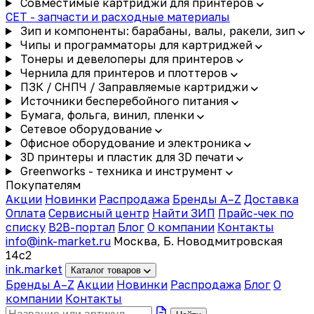
Совместимые картриджи для принтеров
CET - запчасти и расходные материалы
Зип и компоненты: барабаны, валы, ракели, зип
Чипы и программаторы для картриджей
Тонеры и девелоперы для принтеров
Чернила для принтеров и плоттеров
ПЗК / СНПЧ / Заправляемые картриджи
Источники бесперебойного питания
Бумага, фольга, винил, пленки
Сетевое оборудование
Офисное оборудование и электроника
3D принтеры и пластик для 3D печати
Greenworks - техника и инструмент
Покупателям
Акции
Новинки
Распродажа
Бренды A–Z
Доставка
Оплата
Сервисный центр
Найти ЗИП
Прайс-чек по
списку
B2B-портал
Блог
О компании
Контакты
info@ink-market.ru
Москва, Б. Новодмитровская
14с2
ink
.
market
Каталог товаров
Бренды A–Z
Акции
Новинки
Распродажа
Блог
О
компании
Контакты