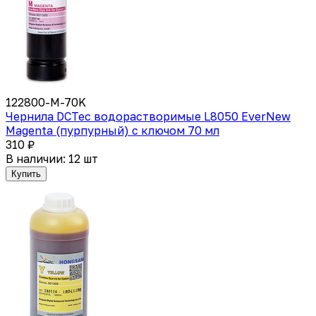
122800-M-70K
Чернила DCTec водорастворимые L8050 EverNew
Magenta (пурпурный) с ключом 70 мл
310 ₽
В наличии: 12 шт
Купить