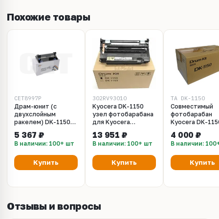
Похожие товары
CET8997P
302RV93010
TA_DK-1150
Драм-юнит (c
Kyocera DK-1150
Совместимый
двухслойным
узел фотобарабана
фотобарабан
ракелем) DK-1150
для Kyocera
Kyocera DK-115
для KYOCERA
P2040dn, P2040dw,
для Kyocera
5 367 ₽
13 951 ₽
4 000 ₽
ECOSYS
P2235dn, P2235dw,
P2040dn, P204
В наличии: 100+ шт
В наличии: 100+ шт
В наличии: 100
P2235dn/2040dn/M2135dn/2635dn/2040dn/2540dn
M2040dn, M2540dn,
P2235dn, P2235
(CET), 150000 стр.,
M2540dw, M2135dn,
M2040dn, M254
CET8997P
M2635dn, M2635dw,
M2540dw, M213
Купить
Купить
Купить
M2640idw, M2735dw
M2635dn, M263
(Ресурс 100 000)
M2640idw, M27
(Ресурс 100 00
Отзывы и вопросы