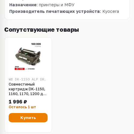
Назначение
: принтеры и МФУ
Производитель печатающих устройств
: Kyocera
Сопутствующие товары
WB DK-1150 ALP DRUM
Совместимый
картридж DK-1150,
1160, 1170, 1200 для
Kyocera ECOSYS
1 996 ₽
P2235/2040 (OPC
Осталось 1 шт
ALP) DRUM, White
Box
Купить