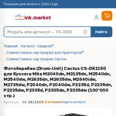
Решения для печати с 2001 года
ink
.
market
Найти
Главная
Каталог товаров
Совместимые картриджи для принтеров
Совместимые картриджи Cactus
Фотобарабан (Drum-Unit) Cactus CS-DK1150
для Kyocera Mita M2040dn, M2135dn, M2540dn,
M2540dw, M2635dn, M2635dw, M2640idw,
M2735dw, P2040dn, P2040dw, P2235d, P2235dn,
P2235dw, P2335d, P2335dn, P2335dw (100'000
стр.)
★ 2 отзыва
Задать вопрос
Артикул:
CS-DK1150