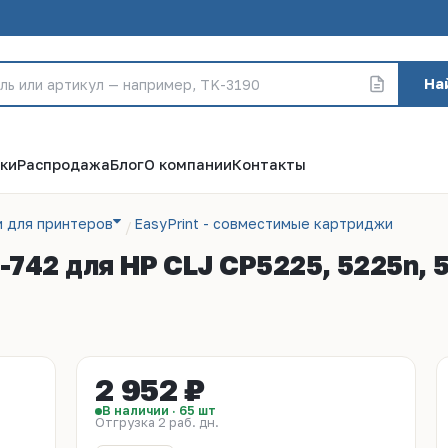
На
ки
Распродажа
Блог
О компании
Контакты
 для принтеров
EasyPrint - cовместимые картриджи
742 для HP CLJ CP5225, 5225n, 5
2 952 ₽
В наличии · 65 шт
Отгрузка 2 раб. дн.