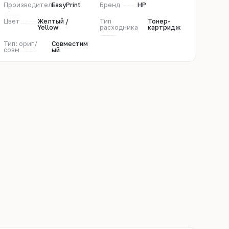
Производитель
EasyPrint
Бренд
HP
Цвет
Желтый /
Тип
Тонер-
Yellow
расходника
картридж
Тип: ориг/
Совместим
совм
ый