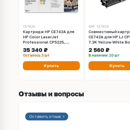
CE742A
GBR CE742A
Картридж HP CE742A для
Совместимый карт
HP Color LaserJet
CE742A для HP LJ CP
Professional CP5225,
7.3K Yellow White B
CP5225n, CP5225dn
35 340 ₽
2 560 ₽
(желтый, 7300 стр.)
Осталось 3 шт
В наличии: 10 шт
Купить
Купить
Отзывы и вопросы
Оставить отзыв