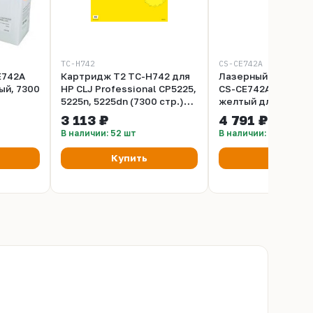
TC-H742
CS-CE742A
E742A
Картридж T2 TC-H742 для
Лазерный картрид
ый, 7300
HP CLJ Professional CP5225,
CS-CE742A (HP 307
5225n, 5225dn (7300 стр.)
желтый для принт
желтый, с чипом, восст.
Color LaserJet CP5
3 113 ₽
4 791 ₽
PROFESSIONAL, CP5
В наличии: 52 шт
В наличии: 100+ шт
CP5223, CP5225
PROFESSIONAL, CP5
Купить
Купить
CP5225SN, CP5227,
(7'300 стр.)