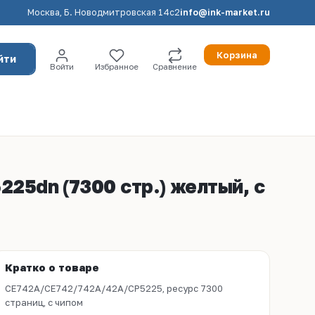
Москва, Б. Новодмитровская 14с2
info@ink-market.ru
Корзина
йти
Войти
Избранное
Сравнение
225dn (7300 стр.) желтый, с
Кратко о товаре
CE742A/CE742/742A/42A/CP5225, ресурс 7300
страниц, с чипом