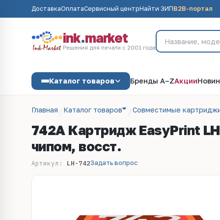
Доставка
Оплата
Сервисный центр
Найти ЗИП
B2B-портал
ink
.
market
Решения для печати с 2001 года
Каталог товаров
Бренды A–Z
Акции
Новин
Главная
Каталог товаров
Совместимые картриджи
742A Картридж EasyPrint LH-
чипом, восст.
Задать вопрос
Артикул:
LH-742