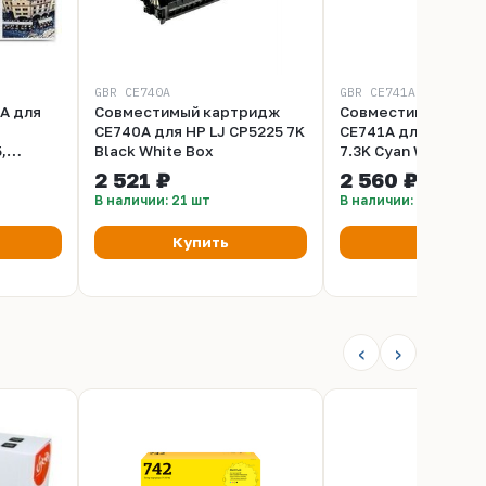
GBR CE740A
GBR CE741A
A для
Совместимый картридж
Совместимый кар
CE740A для HP LJ CP5225 7K
CE741A для HP LJ 
,
Black White Box
7.3K Cyan White Bo
2 521 ₽
2 560 ₽
р.)
В наличии: 21 шт
В наличии: 8 шт
Купить
Купить
‹
›