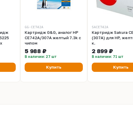
GG-CE742A
SACE742A
ридж
Картридж G&G, аналог HP
Картридж Sakura C
5225
CE742A/307A желтый 7.3k с
(307A) для HP, желт
ox
чипом
к.
5 988 ₽
2 899 ₽
В наличии: 27 шт
В наличии: 71 шт
Купить
Купить