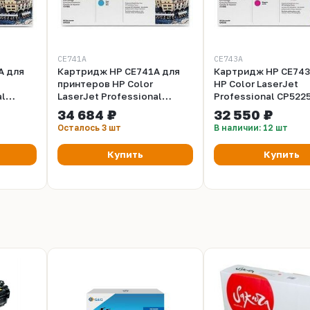
CE741A
CE743A
A для
Картридж HP CE741A для
Картридж HP CE743
принтеров HP Color
HP Color LaserJet
al
LaserJet Professional
Professional CP5225
P5225dn
CP5225, CP5225n, CP5225dn
CP5225n, CP5225dn
34 684 ₽
32 550 ₽
(голубой, 7300 стр.)
(пурпурный, 7300 ст
Осталось 3 шт
В наличии: 12 шт
Купить
Купить