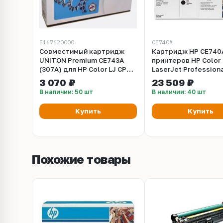
5167620000
CE740A
Совместимый картридж
Картридж HP CE740
UNITON Premium CE743A
принтеров HP Color
(307A) для HP Color LJ CP
LaserJet Profession
5225 красный (7,3K) GREEN
CP5225, CP5225n, C
3 070 ₽
23 509 ₽
LINE (Eco Protected)
(черный, 7000 стр.)
В наличии: 50 шт
В наличии: 40 шт
Купить
Купить
Похожие товары