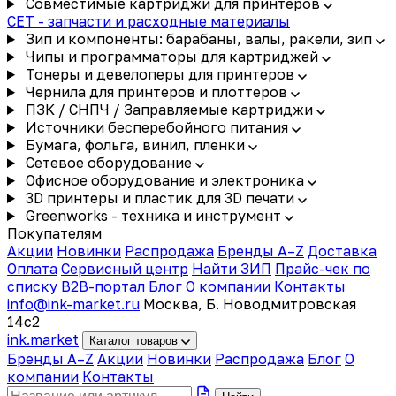
Совместимые картриджи для принтеров
CET - запчасти и расходные материалы
Зип и компоненты: барабаны, валы, ракели, зип
Чипы и программаторы для картриджей
Тонеры и девелоперы для принтеров
Чернила для принтеров и плоттеров
ПЗК / СНПЧ / Заправляемые картриджи
Источники бесперебойного питания
Бумага, фольга, винил, пленки
Сетевое оборудование
Офисное оборудование и электроника
3D принтеры и пластик для 3D печати
Greenworks - техника и инструмент
Покупателям
Акции
Новинки
Распродажа
Бренды A–Z
Доставка
Оплата
Сервисный центр
Найти ЗИП
Прайс-чек по
списку
B2B-портал
Блог
О компании
Контакты
info@ink-market.ru
Москва, Б. Новодмитровская
14с2
ink
.
market
Каталог товаров
Бренды A–Z
Акции
Новинки
Распродажа
Блог
О
компании
Контакты