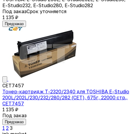
E-Studio232, E-Studio280, E-Studio282
Под заказ
Срок уточняется
1 135 ₽
Предзаказ
CET7457
Тонер-картридж T-2320/2340 для TOSHIBA E-Studio
200L/202L/230/232/280/282 (CET), 675г, 22000 стр.,
CET7457
1 135 ₽
Под заказ
Предзаказ
1
2
3
ink
.
market