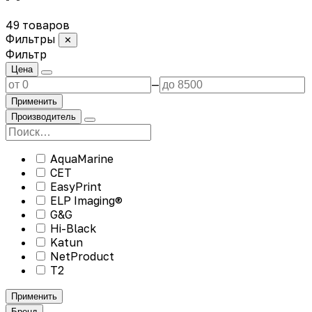
49 товаров
Фильтры
✕
Фильтр
Цена
—
Применить
Производитель
AquaMarine
CET
EasyPrint
ELP Imaging®
G&G
Hi-Black
Katun
NetProduct
T2
Применить
Бренд