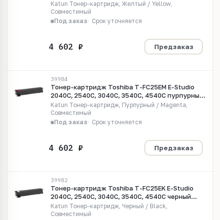
(туба 550 гр.) (Katun)
Katun Тонер-картридж, Желтый / Yellow,
Совместимый
Под заказ
Срок уточняется
Предзаказ
39984
Тонер-картридж Toshiba T-FC25EM E-Studio
2040C, 2540C, 3040C, 3540C, 4540C пурпурный
(туба 550 гр.) (Katun)
Katun Тонер-картридж, Пурпурный / Magenta,
Совместимый
Под заказ
Срок уточняется
Предзаказ
39982
Тонер-картридж Toshiba T-FC25EK E-Studio
2040C, 2540C, 3040C, 3540C, 4540C черный
(туба 550 гр.) (Katun)
Katun Тонер-картридж, Черный / Black,
Совместимый