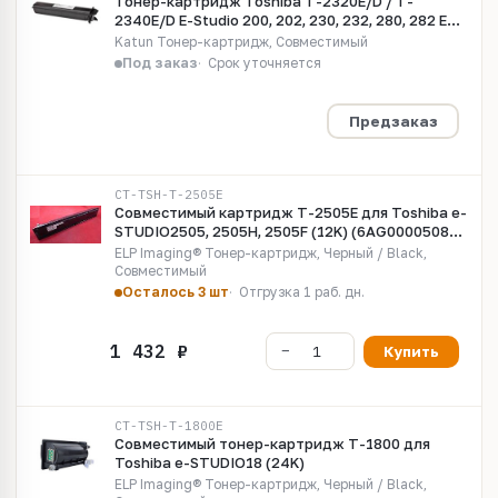
Тонер-картридж Toshiba T-2320E/D / T-
2340E/D E-Studio 200, 202, 230, 232, 280, 282 EU,
ASIA vers. (туба 675 гр.) (Katun)
Katun Тонер-картридж, Совместимый
Под заказ
Срок уточняется
Предзаказ
CT-TSH-T-2505E
Совместимый картридж T-2505E для Toshiba e-
STUDIO2505, 2505H, 2505F (12K) (6AG00005084,
6AJ00000156, 6AJ00000187)
ELP Imaging® Тонер-картридж, Черный / Black,
Совместимый
Осталось 3 шт
Отгрузка 1 раб. дн.
Купить
CT-TSH-T-1800E
Совместимый тонер-картридж T-1800 для
Toshiba e-STUDIO18 (24K)
ELP Imaging® Тонер-картридж, Черный / Black,