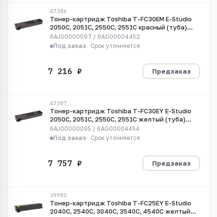
47386
Тонер-картридж Toshiba T-FC30EM E-Studio
2050C, 2051C, 2550C, 2551C красный (туба)
(Katun)
6AJ00000097 / 6AG00004452
Под заказ
Срок уточняется
Предзаказ
47387
Тонер-картридж Toshiba T-FC30EY E-Studio
2050C, 2051C, 2550C, 2551C желтый (туба)
(Katun)
6AJ00000095 / 6AG00004454
Под заказ
Срок уточняется
Предзаказ
39985
Тонер-картридж Toshiba T-FC25EY E-Studio
2040C, 2540C, 3040C, 3540C, 4540C желтый