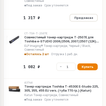
Совместимый
Под заказ
Срок уточняется
Предзаказ
CT-TSH-T-2507E
Совместимый тонер-картридж T-2507E для
Toshiba e-STUDIO 2006/2506, 2007/2507 (12K)
(6AG00005086 Compatible)
ELP Imaging® Тонер-картридж, Черный / Black,
Совместимый
Осталось 2 шт
Отгрузка 1 раб. дн.
Купить
43764
Тонер-картридж Toshiba T-4530E E-Studio 225,
305, 355, 455 EU vers. (туба 770 гр.) (Katun)
Katun Тонер-картридж, Совместимый
Под заказ
Срок уточняется