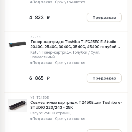
Под заказ
Срок уточняется
Предзаказ
39983
Тонер-картридж Toshiba T-FC25EC E-Studio
2040C, 2540C, 3040C, 3540C, 4540C голубой
(туба 517 гр.) (Katun)
Katun Тонер-картридж, Голубой / Cyan,
Совместимый
Под заказ
Срок уточняется
Предзаказ
WB T2450E
Совместимый картридж T2450E для Toshiba e-
STUDIO 223/243 - 25K
Ресурс 25000 страниц.
Под заказ
Срок уточняется