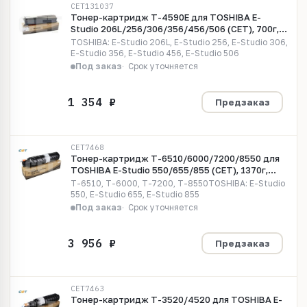
CET131037
Тонер-картридж T-4590E для TOSHIBA E-
Studio 206L/256/306/356/456/506 (CET), 700г,
36600 стр., CET131037
TOSHIBA: E-Studio 206L, E-Studio 256, E-Studio 306,
E-Studio 356, E-Studio 456, E-Studio 506
Под заказ
Срок уточняется
Предзаказ
CET7468
Тонер-картридж T-6510/6000/7200/8550 для
TOSHIBA E-Studio 550/655/855 (CET), 1370г,
62400 стр., (унив.), CET7468
T-6510, T-6000, T-7200, T-8550TOSHIBA: E-Studio
550, E-Studio 655, E-Studio 855
Под заказ
Срок уточняется
Предзаказ
CET7463
Тонер-картридж T-3520/4520 для TOSHIBA E-