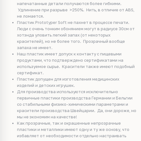
напечатанные детали получаются более гибкими.
Удлинение при разрыве >250%. Нить, в отличие от ABS,
не ломается.
Пластик Prototyper Soft не пахнет в процессе печати.
Люди с очень тонким обонянием могут в радиусе 30см от
хотэнда уловить легкий запах (от некоторых
красителей), но не более того. Прозрачный вообще
запаха не имеет.
Наш пластик имеет допуск к контакту с пищевыми
продуктами, что подтверждено сертификатами на
используемое сырье. Красители также имеют подобный
сертификат.
Пластик допущен для изготовления медицинских
изделий и детских игрушек.
Для производства используются исключительно
первичные пластики производства Германии и Бельгии
со стабильными физико-химическими параметрами и
красители производства Швейцарии. Да, они дороже, но
мы не экономим на качестве!
Как прозрачные, так и окрашенные непрозрачные
пластики и металлики имеют одну и ту же основу, что
избавляет от необходимости отдельно настраивать