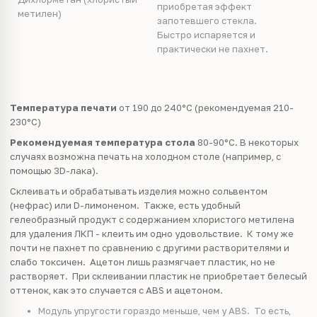
приобретая эффект
метилен)
запотевшего стекла.
Быстро испаряется и
практически не пахнет.
Температура печати
от 190 до 240°C (рекомендуемая 210-
230°С)
Рекомендуемая температура стола
80-90°С. В некоторых
случаях возможна печать на холодном столе (например, с
помощью 3D-лака).
Склеивать и обрабатывать изделия можно сольвентом
(нефрас) или D-лимоненом. Также, есть удобный
гелеобразный продукт с содержанием хлористого метилена
для удаления ЛКП - клеить им одно удовольствие. К тому же
почти не пахнет по сравнению с другими растворителями и
слабо токсичен. Ацетон лишь размягчает пластик, но не
растворяет. При склеивании пластик не приобретает белесый
оттенок, как это случается с ABS и ацетоном.
Модуль упругости гораздо меньше, чем у ABS. То есть,