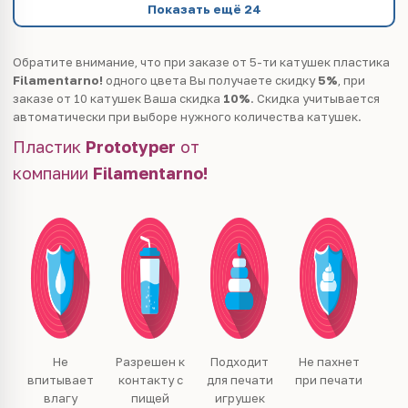
Показать ещё 24
Обратите внимание, что при заказе от 5-ти катушек пластика
Filamentarno!
одного цвета Вы получаете скидку
5%
, при
заказе от 10 катушек Ваша скидка
10%
. Скидка учитывается
автоматически при выборе нужного количества катушек.
Пластик
Prototyper
от
компании
Filamentarno
!
Не
Разрешен к
Подходит
Не пахнет
впитывает
контакту с
для печати
при печати
влагу
пищей
игрушек