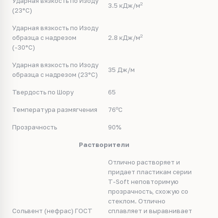
Ударная вязкость по Изоду
2
3.5 кДж/м
(23°C)
Ударная вязкость по Изоду
2
образца с надрезом
2.8 кДж/м
(-30°C)
Ударная вязкость по Изоду
35 Дж/м
образца с надрезом (23°C)
Твердость по Шору
65
o
Температура размягчения
76
C
Прозрачность
90%
Растворители
Отлично растворяет и
придает пластикам серии
T-Soft неповторимую
прозрачность, схожую со
стеклом. Отлично
Сольвент (нефрас) ГОСТ
сплавляет и выравнивает