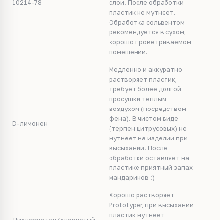
10214-78
слои. После обработки
пластик не мутнеет.
Обработка сольвентом
рекомендуется в сухом,
хорошо проветриваемом
помещении.
Медленно и аккуратно
растворяет пластик,
требует более долгой
просушки теплым
воздухом (посредством
фена). В чистом виде
D-лимонен
(терпен цитрусовых) не
мутнеет на изделии при
высыхании. После
обработки оставляет на
пластике приятный запах
мандаринов :)
Хорошо растворяет
Prototyper, при высыхании
пластик мутнеет,
Дихлорметан (хлористый