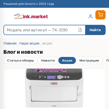
Решения для печати с 2001 года
ink
.
market
Найти
Главная
Наши акции
акция
Блог и новости
Статьи и обзоры
Новости
Акции
Инструкции
П