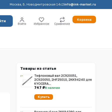
Москва, Б. Новодмитровская 14с2
info@ink-market.ru
Корзина
йти
Войти
Избранное
Сравнение
Товары из статьи
Тефлоновый вал 2C920051,
2C920050, 2HF25010, 2KK94240 для
KYOCERA...
747 ₽
В наличии
Купить
Резиновый вал 2KK94290 для