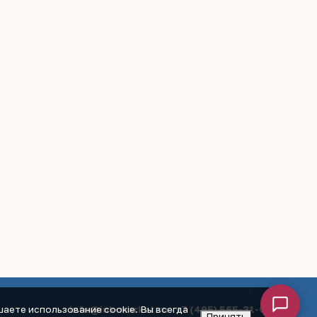
info@ink-market.ru
·
+7 (495) 565-31-09
аете использование cookie. Вы всегда
Принять