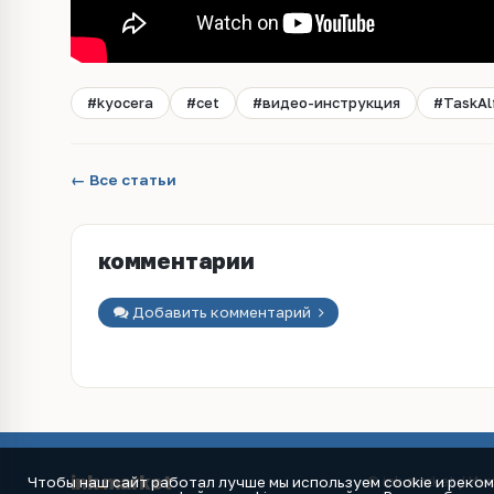
#kyocera
#cet
#видео-инструкция
#TaskAl
← Все статьи
комментарии
Добавить комментарий
ink
.
market
Чтобы наш сайт работал лучше мы используем cookie и реко
© ink.market / Ин