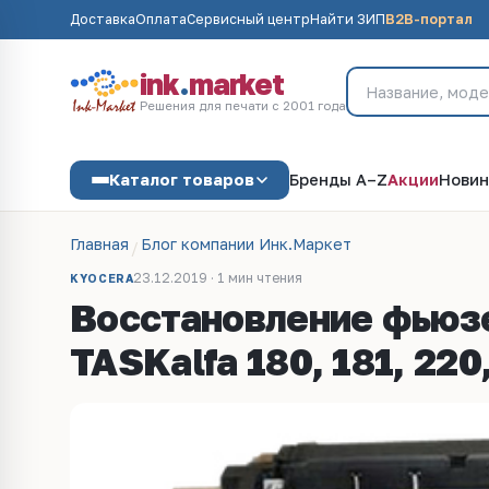
Доставка
Оплата
Сервисный центр
Найти ЗИП
B2B-портал
ink
.
market
Решения для печати с 2001 года
Каталог товаров
Бренды A–Z
Акции
Новин
Главная
Блог компании Инк.Маркет
23.12.2019 · 1 мин чтения
KYOCERA
Восстановление фьюзе
TASKalfa 180, 181, 220