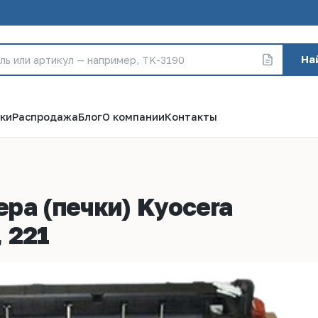
На
ки
Распродажа
Блог
О компании
Контакты
ра (печки) Kyocera
, 221