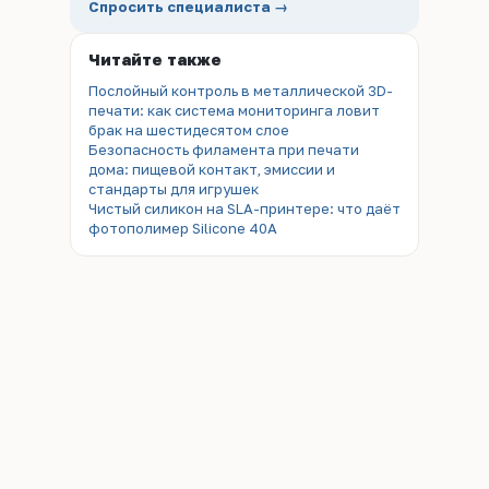
Спросить специалиста →
Читайте также
Послойный контроль в металлической 3D-
печати: как система мониторинга ловит
брак на шестидесятом слое
Безопасность филамента при печати
дома: пищевой контакт, эмиссии и
стандарты для игрушек
Чистый силикон на SLA-принтере: что даёт
фотополимер Silicone 40A