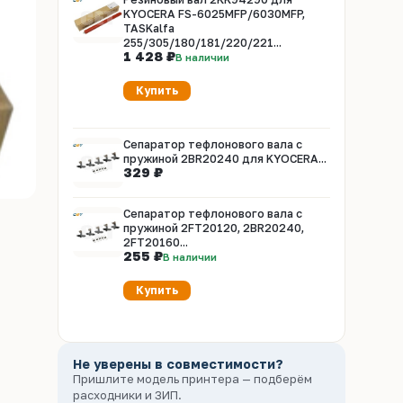
KYOCERA FS-6025MFP/6030MFP,
TASKalfa
255/305/180/181/220/221...
1 428 ₽
В наличии
Купить
Сепаратор тефлонового вала с
пружиной 2BR20240 для KYOCERA...
329 ₽
Сепаратор тефлонового вала с
пружиной 2FT20120, 2BR20240,
2FT20160...
255 ₽
В наличии
Купить
Не уверены в совместимости?
Пришлите модель принтера — подберём
расходники и ЗИП.