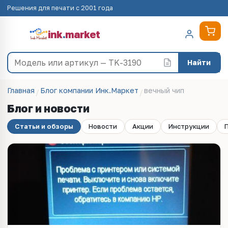
Решения для печати с 2001 года
ink
.
market
Найти
Главная
Блог компании Инк.Маркет
вечный чип
Блог и новости
Статьи и обзоры
Новости
Акции
Инструкции