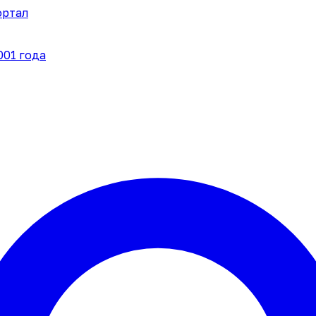
ортал
001 года