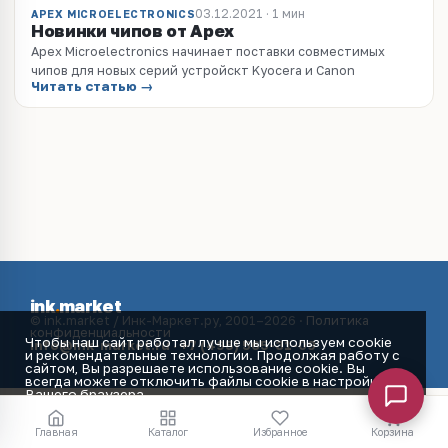
03.12.2021 · 1 мин
APEX MICROELECTRONICS
Новинки чипов от Apex
Apex Microelectronics начинает поставки совместимых
чипов для новых серий устройскт Kyocera и Canon
Читать статью →
ink
.
market
© ink.market / Инк-Маркет.ру, 2001–2026 ·
Политика
конфиденциальности
Чтобы наш сайт работал лучше мы используем cookie
info@ink-market.ru
·
+7 (495) 565-31-09
и рекомендательные технологии. Продолжая работу с
сайтом, Вы разрешаете использование cookie. Вы
всегда можете отключить файлы cookie в настройках
Вашего браузера.
Принять
Главная
Каталог
Избранное
Корзина