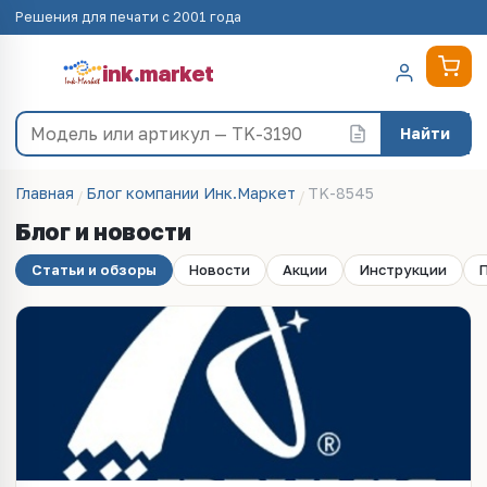
Решения для печати с 2001 года
ink
.
market
Найти
Главная
Блог компании Инк.Маркет
TK-8545
Блог и новости
Статьи и обзоры
Новости
Акции
Инструкции