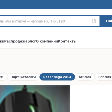
На
ки
Распродажа
Блог
О компании
Контакты
4
ии
Парт-каталоги
Razer naga 2014
Articles
Printers