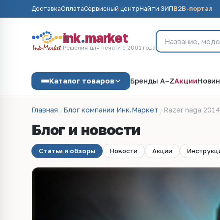
Доставка
Оплата
Сервисный центр
Найти ЗИП
B2B-портал
ink
.
market
Решения для печати с 2001 года
Каталог товаров
Бренды A–Z
Акции
Новин
Главная
Блог компании Инк.Маркет
Razer naga 201
Блог и новости
Статьи и обзоры
Новости
Акции
Инструкц