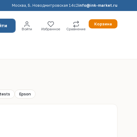
Москва, Б. Новодмитровская 14с2
info@ink-market.ru
Корзина
йти
Войти
Избранное
Сравнение
 tests
Epson