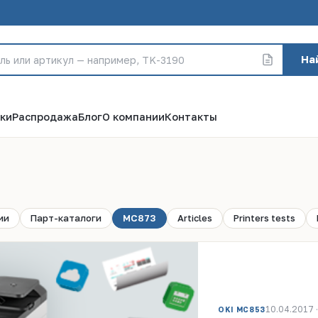
На
ки
Распродажа
Блог
О компании
Контакты
ии
Парт-каталоги
MC873
Articles
Printers tests
10.04.2017 ·
OKI MC853