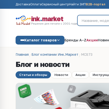
Доставка
Оплата
Сервисный центр
Найти ЗИП
B2B-портал
ink
.
market
Решения для печати с 2001 года
Каталог товаров
Бренды A–Z
Акции
Новин
Главная
Блог компании Инк.Маркет
MC873
Блог и новости
Статьи и обзоры
Новости
Акции
Инструкц