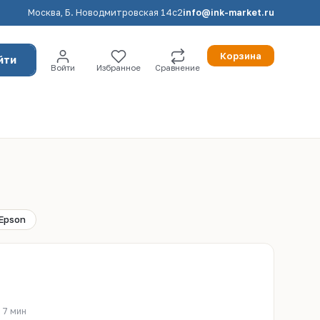
Москва, Б. Новодмитровская 14с2
info@ink-market.ru
Корзина
йти
Войти
Избранное
Сравнение
Epson
 7 мин