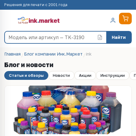
Решения для печати с 2001 года
ink
.
market
Найти
Главная
Блог компании Инк.Маркет
ink
Блог и новости
Статьи и обзоры
Новости
Акции
Инструкции