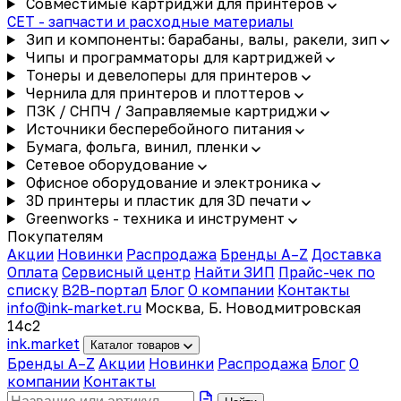
Совместимые картриджи для принтеров
CET - запчасти и расходные материалы
Зип и компоненты: барабаны, валы, ракели, зип
Чипы и программаторы для картриджей
Тонеры и девелоперы для принтеров
Чернила для принтеров и плоттеров
ПЗК / СНПЧ / Заправляемые картриджи
Источники бесперебойного питания
Бумага, фольга, винил, пленки
Сетевое оборудование
Офисное оборудование и электроника
3D принтеры и пластик для 3D печати
Greenworks - техника и инструмент
Покупателям
Акции
Новинки
Распродажа
Бренды A–Z
Доставка
Оплата
Сервисный центр
Найти ЗИП
Прайс-чек по
списку
B2B-портал
Блог
О компании
Контакты
info@ink-market.ru
Москва, Б. Новодмитровская
14с2
ink
.
market
Каталог товаров
Бренды A–Z
Акции
Новинки
Распродажа
Блог
О
компании
Контакты