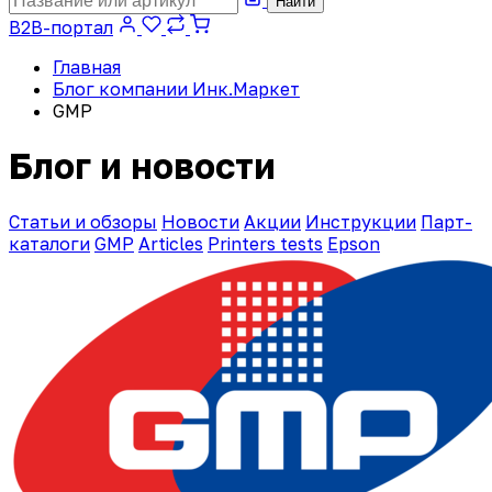
Найти
B2B-портал
Главная
Блог компании Инк.Маркет
GMP
Блог и новости
Статьи и обзоры
Новости
Акции
Инструкции
Парт-
каталоги
GMP
Articles
Printers tests
Epson