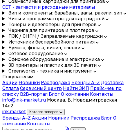
Совместимые картриджи для принтеров
CET - запчасти и расходные материалы
Зип и компоненты: барабаны, валы, ракели, зип
Чипы и программаторы для картриджей
Тонеры и девелоперы для принтеров
Чернила для принтеров и плоттеров
ПЗК / СНПЧ / Заправляемые картриджи
Источники бесперебойного питания
Бумага, фольга, винил, пленки
Сетевое оборудование
Офисное оборудование и электроника
3D принтеры и пластик для 3D печати
Greenworks - техника и инструмент
Покупателям
Акции
Новинки
Распродажа
Бренды A–Z
Доставка
Оплата
Сервисный центр
Найти ЗИП
Прайс-чек по
списку
B2B-портал
Блог
О компании
Контакты
info@ink-market.ru
Москва, Б. Новодмитровская
14с2
ink
.
market
Каталог товаров
Бренды A–Z
Акции
Новинки
Распродажа
Блог
О
компании
Контакты