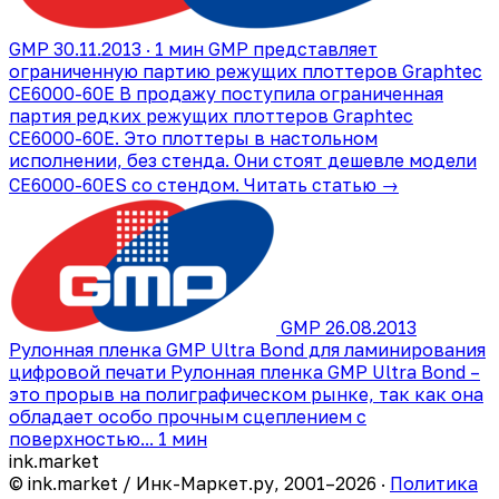
GMP
30.11.2013 · 1 мин
GMP представляет
ограниченную партию режущих плоттеров Graphtec
CE6000-60E
В продажу поступила ограниченная
партия редких режущих плоттеров Graphtec
CE6000-60E. Это плоттеры в настольном
исполнении, без стенда. Они стоят дешевле модели
CE6000-60ES со стендом.
Читать статью →
GMP
26.08.2013
Рулонная пленка GMP Ultra Bond для ламинирования
цифровой печати
Рулонная пленка GMP Ultra Bond –
это прорыв на полиграфическом рынке, так как она
обладает особо прочным сцеплением с
поверхностью...
1 мин
ink
.
market
© ink.market / Инк-Маркет.ру, 2001–2026 ·
Политика