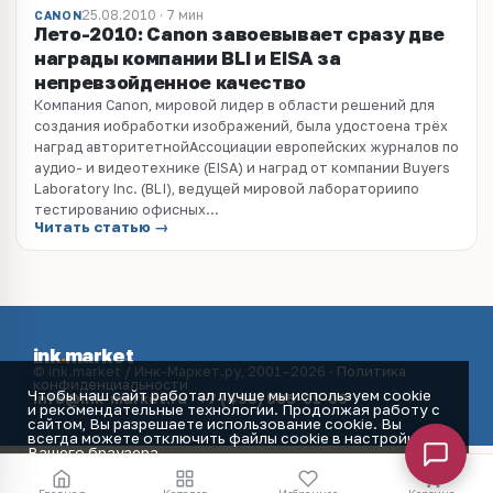
25.08.2010 · 7 мин
CANON
Лето-2010: Canon завоевывает сразу две
награды компании BLI и EISA за
непревзойденное качество
Компания Canon, мировой лидер в области решений для
создания иобработки изображений, была удостоена трёх
наград авторитетнойАссоциации европейских журналов по
аудио- и видеотехнике (EISA) и наград от компании Buyers
Laboratory Inc. (BLI), ведущей мировой лабораториипо
тестированию офисных...
Читать статью →
ink
.
market
© ink.market / Инк-Маркет.ру, 2001–2026 ·
Политика
конфиденциальности
Чтобы наш сайт работал лучше мы используем cookie
info@ink-market.ru
·
+7 (495) 565-31-09
и рекомендательные технологии. Продолжая работу с
сайтом, Вы разрешаете использование cookie. Вы
всегда можете отключить файлы cookie в настройках
Вашего браузера.
Принять