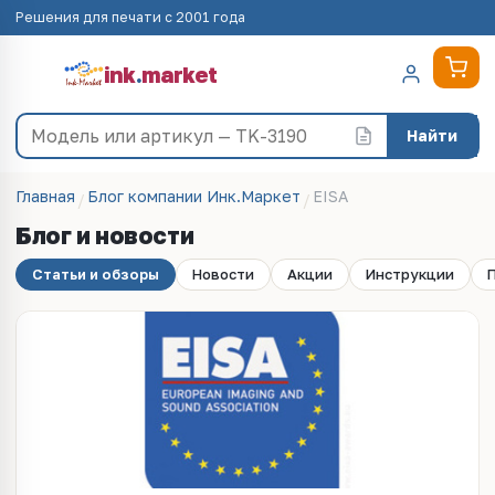
Решения для печати с 2001 года
ink
.
market
Найти
Главная
Блог компании Инк.Маркет
EISA
Блог и новости
Статьи и обзоры
Новости
Акции
Инструкции