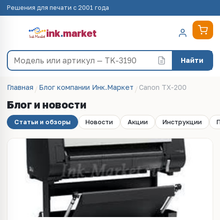
Решения для печати с 2001 года
ink
.
market
Найти
Главная
Блог компании Инк.Маркет
Canon TX-200
Блог и новости
Статьи и обзоры
Новости
Акции
Инструкции