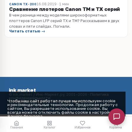
16.08.2019 · 1 мин
CANON TX-200
Сравнение плотеров Canon ТМ и ТХ серий
В чем разница между моделями широкоформатных
плоттеров Canon LFP серий TX и TM? Рассказываем в двух
словах и пяти слайдах. Погнали.
Читать статью →
ink
.
market
© ink.market / Инк-Маркет.ру, 2001–2026 ·
Политика
конфиденциальности
Чтобы наш сайт работал лучше мы используем cookie
info@ink-market.ru
·
+7 (495) 565-31-09
и рекомендательные технологии. Продолжая работу с
сайтом, Вы разрешаете использование cookie. Вы
всегда можете отключить файлы cookie в настройках
Вашего браузера.
Принять
Главная
Каталог
Избранное
Корзина