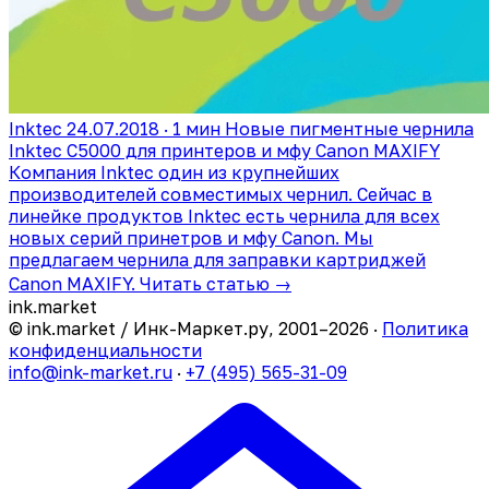
Inktec
24.07.2018 · 1 мин
Новые пигментные чернила
Inktec С5000 для принтеров и мфу Canon MAXIFY
Компания Inktec один из крупнейших
производителей совместимых чернил. Сейчас в
линейке продуктов Inktec есть чернила для всех
новых серий принетров и мфу Canon. Мы
предлагаем чернила для заправки картриджей
Canon MAXIFY.
Читать статью →
ink
.
market
© ink.market / Инк-Маркет.ру, 2001–2026 ·
Политика
конфиденциальности
info@ink-market.ru
·
+7 (495) 565-31-09