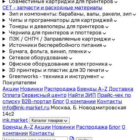
Совместимые картриджи для принтеров
CET - запчасти и расходные материалы
Зип и компоненты: барабаны, валы, ракели, зип
Чипы и программаторы для картриджей
Тонеры и девелоперы для принтеров
Чернила для принтеров и плоттеров
ПЗК / СНПЧ / Заправляемые картриджи
Источники бесперебойного питания
Бумага, фольга, винил, пленки
Сетевое оборудование
Офисное оборудование и электроника
3D принтеры и пластик для 3D печати
Greenworks - техника и инструмент
Покупателям
Акции
Новинки
Распродажа
Бренды A–Z
Доставка
Оплата
Сервисный центр
Найти ЗИП
Прайс-чек по
списку
B2B-портал
Блог
О компании
Контакты
info@ink-market.ru
Москва, Б. Новодмитровская
14с2
ink
.
market
Каталог товаров
Бренды A–Z
Акции
Новинки
Распродажа
Блог
О
компании
Контакты