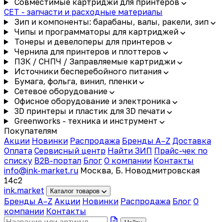
Совместимые картриджи для принтеров
CET - запчасти и расходные материалы
Зип и компоненты: барабаны, валы, ракели, зип
Чипы и программаторы для картриджей
Тонеры и девелоперы для принтеров
Чернила для принтеров и плоттеров
ПЗК / СНПЧ / Заправляемые картриджи
Источники бесперебойного питания
Бумага, фольга, винил, пленки
Сетевое оборудование
Офисное оборудование и электроника
3D принтеры и пластик для 3D печати
Greenworks - техника и инструмент
Покупателям
Акции
Новинки
Распродажа
Бренды A–Z
Доставка
Оплата
Сервисный центр
Найти ЗИП
Прайс-чек по
списку
B2B-портал
Блог
О компании
Контакты
info@ink-market.ru
Москва, Б. Новодмитровская
14с2
ink
.
market
Каталог товаров
Бренды A–Z
Акции
Новинки
Распродажа
Блог
О
компании
Контакты