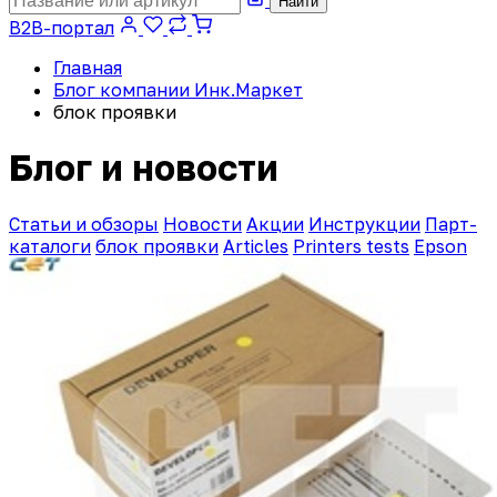
Найти
B2B-портал
Главная
Блог компании Инк.Маркет
блок проявки
Блог и новости
Статьи и обзоры
Новости
Акции
Инструкции
Парт-
каталоги
блок проявки
Articles
Printers tests
Epson