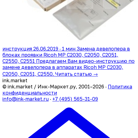
инструкция
26.06.2019 · 1 мин
Замена девелопера в
блоках проявки Ricoh MP C2030, C2050, C2051,
C2550, C2551
Предлагаем Вам видео-инструкцию по
замене девелопера в аппаратах Ricoh MP C2030,
C2050, C2051, C2550.
Читать статью →
ink
.
market
© ink.market / Инк-Маркет.ру, 2001–2026 ·
Политика
конфиденциальности
info@ink-market.ru
·
+7 (495) 565-31-09