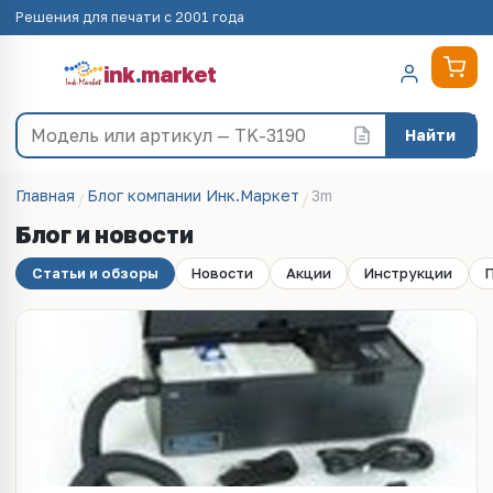
Решения для печати с 2001 года
ink
.
market
Найти
Главная
Блог компании Инк.Маркет
3m
Блог и новости
Статьи и обзоры
Новости
Акции
Инструкции