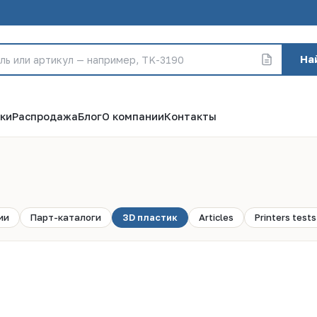
На
ки
Распродажа
Блог
О компании
Контакты
ии
Парт-каталоги
3D пластик
Articles
Printers tests