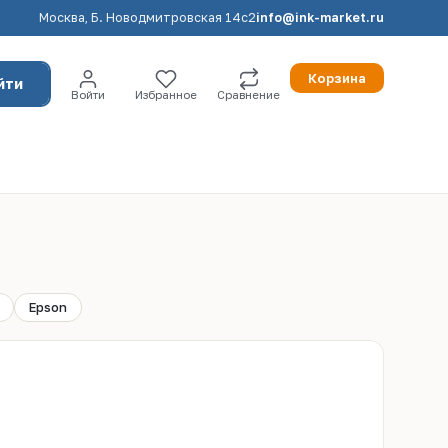
Москва, Б. Новодмитровская 14с2
info@ink-market.ru
Корзина
йти
Войти
Избранное
Сравнение
Epson