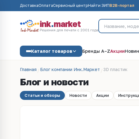
Доставка
Оплата
Сервисный центр
Найти ЗИП
B2B-портал
ink
.
market
Решения для печати с 2001 года
Каталог товаров
Бренды A–Z
Акции
Новин
Главная
Блог компании Инк.Маркет
3D пластик
Блог и новости
Статьи и обзоры
Новости
Акции
Инструкц