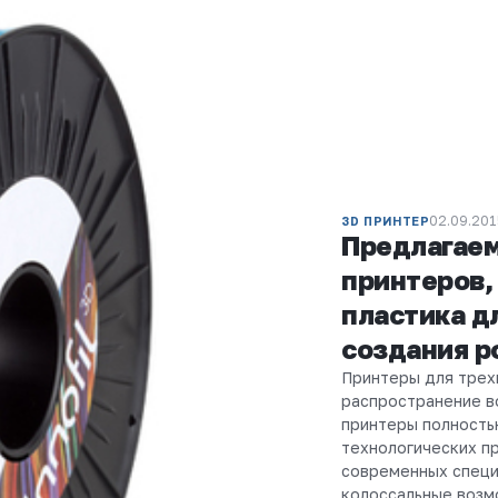
02.09.2015
3D ПРИНТЕР
Предлагаем
принтеров, 
пластика д
создания р
Принтеры для трех
распространение в
принтеры полность
технологических п
современных специ
колоссальные возмо