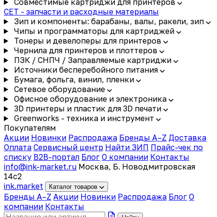
Совместимые картриджи для принтеров
CET - запчасти и расходные материалы
Зип и компоненты: барабаны, валы, ракели, зип
Чипы и программаторы для картриджей
Тонеры и девелоперы для принтеров
Чернила для принтеров и плоттеров
ПЗК / СНПЧ / Заправляемые картриджи
Источники бесперебойного питания
Бумага, фольга, винил, пленки
Сетевое оборудование
Офисное оборудование и электроника
3D принтеры и пластик для 3D печати
Greenworks - техника и инструмент
Покупателям
Акции
Новинки
Распродажа
Бренды A–Z
Доставка
Оплата
Сервисный центр
Найти ЗИП
Прайс-чек по
списку
B2B-портал
Блог
О компании
Контакты
info@ink-market.ru
Москва, Б. Новодмитровская
14с2
ink
.
market
Каталог товаров
Бренды A–Z
Акции
Новинки
Распродажа
Блог
О
компании
Контакты