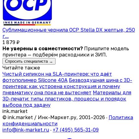
Сублимационные чернила OCP Stella DX желтые, 250
г...
1 879 ₽
Не уверены в совместимости?
Пришлите модель
принтера — подберём расходники и ЗИП.
Спросить специалиста →
Читайте также
Чистый силикон на SLA-принтере: что даёт
фотополимер Silicone 40A
Безвоздушная шина с 3D-
принтера: как устроена конструкция и почему
пневматику она пока не вытесняет
Материалы для
3D-печати: типы пластиков, процессы и порядок
выбора под задачу
ink
.
market
© ink.market / Инк-Маркет.ру, 2001–2026 ·
Политика
конфиденциальности
info@ink-market.ru
·
+7 (495) 565-31-09