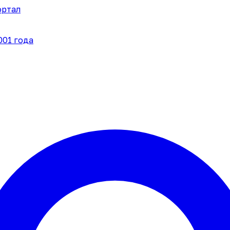
ортал
001 года