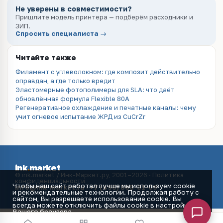
Не уверены в совместимости?
Пришлите модель принтера — подберём расходники и
ЗИП.
Спросить специалиста →
Читайте также
Филамент с углеволокном: где композит действительно
оправдан, а где только вредит
Эластомерные фотополимеры для SLA: что даёт
обновлённая формула Flexible 80A
Регенеративное охлаждение и печатные каналы: чему
учит огневое испытание ЖРД из CuCrZr
ink
.
market
© ink.market / Инк-Маркет.ру, 2001–2026 ·
Политика
конфиденциальности
Чтобы наш сайт работал лучше мы используем cookie
info@ink-market.ru
·
+7 (495) 565-31-09
и рекомендательные технологии. Продолжая работу с
сайтом, Вы разрешаете использование cookie. Вы
всегда можете отключить файлы cookie в настройках
Вашего браузера.
Принять