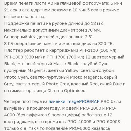
Время печати листа A0 на глянцевой фотобумаге: 6 мин
21 сек в стандартном режиме и 10 мин 5 сек в режиме
высокого качества.
Поддержка печати на рулоне длиной до 18 м с
максимально допустимым диаметром 170 мм.
Сенсорный ЖК-дисплей с диагональю 3,5″.
3 ГБ оперативной памяти и жёсткий диск на 320 ГБ.
Плоттер работает с картриджами PFI-1100 (160 мл),
PFI-1300 (330 мл) и PFI-1700 (700 мл) 12 цветов: чёрный
Black, матовый чёрный Matte Black, голубой Cyan,
пурпурный Magenta, жёлтый Yellow, светло-голубой
Photo Cyan, светло-пурпурный Photo Magenta, серый
Grey, светло-серый Photo Grey, красный Red, синий Blue и
оптимизатор глянца Chroma Optimiser.
Четыре плоттера из
линейки imagePROGRAF
PRO были
выпущены в прошлом году. Модели PRO-2000 и PRO-
4000 (без суффикса S после цифры) работают с 12
картриджами, в то время как PRO-4000S и PRO-6000S —
только с 8, так что появление PRO-6000 казалось