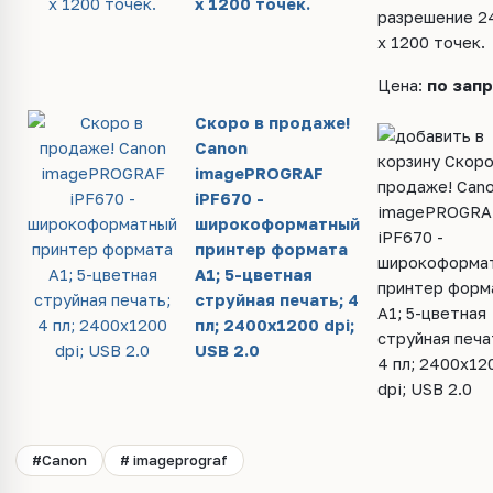
x 1200 точек.
Цена:
по зап
Скоро в продаже!
Canon
imagePROGRAF
iPF670 -
широкоформатный
принтер формата
A1; 5-цветная
струйная печать; 4
пл; 2400x1200 dpi;
USB 2.0
#Canon
# imageprograf