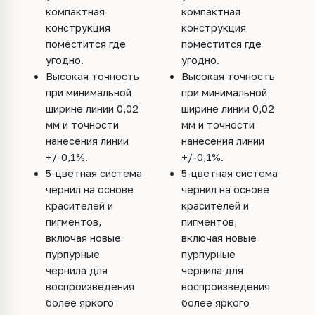
компактная
компактная
конструкция
конструкция
поместится где
поместится где
угодно.
угодно.
Высокая точность
Высокая точность
при минимальной
при минимальной
ширине линии 0,02
ширине линии 0,02
мм и точности
мм и точности
нанесения линии
нанесения линии
+/-0,1%.
+/-0,1%.
5-цветная система
5-цветная система
чернил на основе
чернил на основе
красителей и
красителей и
пигментов,
пигментов,
включая новые
включая новые
пурпурные
пурпурные
чернила для
чернила для
воспроизведения
воспроизведения
более яркого
более яркого