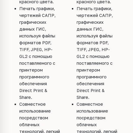
красного цвета.
красного цвета.
Печать графики,
Печать графики,
чертежей САПР,
чертежей САПР,
графических
графических
данных ГИС,
данных ГИС,
используя файлы
используя файлы
форматов PDF,
форматов PDF,
TIFF, JPEG, HP-
TIFF, JPEG, HP-
GL2 с помощью
GL2 с помощью
поставляемого с
поставляемого с
принтером
принтером
программного
программного
обеспечения
обеспечения
Direct Print &
Direct Print &
Share.
Share.
Совместное
Совместное
использование
использование
посредством
посредством
облачных
облачных
технологий, легкий
технологий, легкий