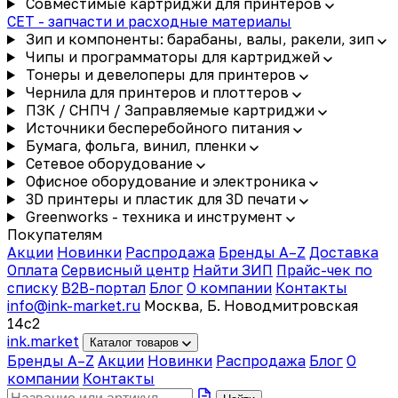
Совместимые картриджи для принтеров
CET - запчасти и расходные материалы
Зип и компоненты: барабаны, валы, ракели, зип
Чипы и программаторы для картриджей
Тонеры и девелоперы для принтеров
Чернила для принтеров и плоттеров
ПЗК / СНПЧ / Заправляемые картриджи
Источники бесперебойного питания
Бумага, фольга, винил, пленки
Сетевое оборудование
Офисное оборудование и электроника
3D принтеры и пластик для 3D печати
Greenworks - техника и инструмент
Покупателям
Акции
Новинки
Распродажа
Бренды A–Z
Доставка
Оплата
Сервисный центр
Найти ЗИП
Прайс-чек по
списку
B2B-портал
Блог
О компании
Контакты
info@ink-market.ru
Москва, Б. Новодмитровская
14с2
ink
.
market
Каталог товаров
Бренды A–Z
Акции
Новинки
Распродажа
Блог
О
компании
Контакты