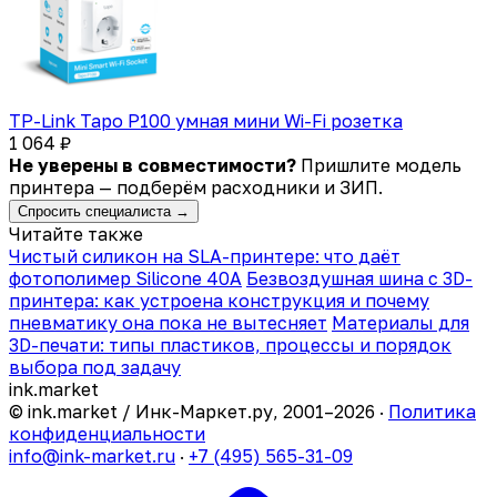
TP-Link Tapo P100 умная мини Wi-Fi розетка
1 064 ₽
Не уверены в совместимости?
Пришлите модель
принтера — подберём расходники и ЗИП.
Спросить специалиста →
Читайте также
Чистый силикон на SLA-принтере: что даёт
фотополимер Silicone 40A
Безвоздушная шина с 3D-
принтера: как устроена конструкция и почему
пневматику она пока не вытесняет
Материалы для
3D-печати: типы пластиков, процессы и порядок
выбора под задачу
ink
.
market
© ink.market / Инк-Маркет.ру, 2001–2026 ·
Политика
конфиденциальности
info@ink-market.ru
·
+7 (495) 565-31-09