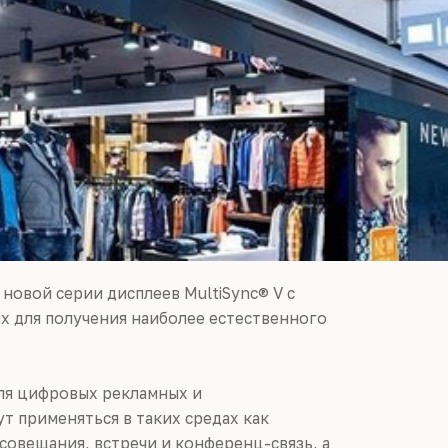
е новой серии дисплеев MultiSync® V с
х для получения наиболее естественного
ля цифровых рекламных и
ут применяться в таких средах как
 совещания, встречи и конференц-связь, а