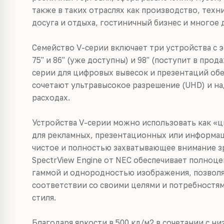
также в таких отраслях как производство, тех
досуга и отдыха, гостиничный бизнес и многое 
Семейство V-серии включает три устройства с 
75" и 86" (уже доступны) и 98" (поступит в прод
серии для цифровых вывесок и презентаций об
сочетают ультравысокое разрешение (UHD) и н
расходах.
Устройства V-серии можно использовать как «
для рекламных, презентационных или информац
чистое и полностью захватывающее внимание з
SpectrView Engine от NEC обеспечивает полноц
гаммой и однородностью изображения, позволя
соответствии со своими целями и потребностя
стиля.
Благодаря яркости в 500 кд/м2 в сочетании с н