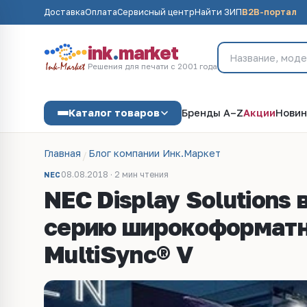
Доставка
Оплата
Сервисный центр
Найти ЗИП
B2B-портал
ink
.
market
Решения для печати с 2001 года
Каталог товаров
Бренды A–Z
Акции
Новин
Главная
Блог компании Инк.Маркет
08.08.2018 · 2 мин чтения
NEC
NEC Display Solutions
серию широкоформатн
MultiSync® V