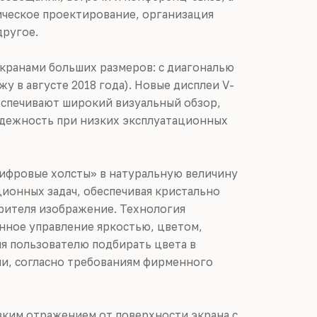
ническое проектирование, организация
другое.
экранами больших размеров: с диагональю
ажу в августе 2018 года). Новые дисплеи V-
еспечивают широкий визуальный обзор,
адежность при низких эксплуатационных
цифровые холсты» в натуральную величину
ионных задач, обеспечивая кристально
рителя изображение. Технология
енное управление яркостью, цветом,
я пользователю подбирать цвета в
ми, согласно требованиям фирменного
изким отражением от поверхности экрана с