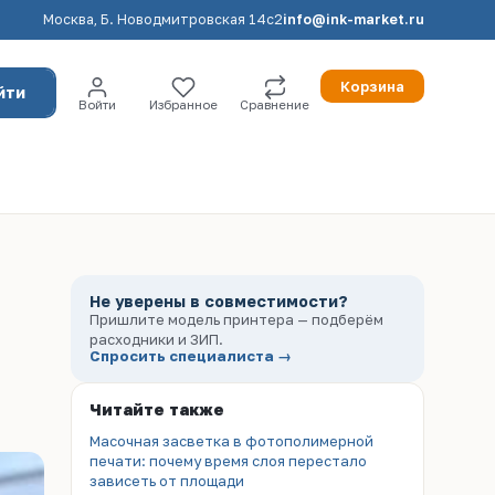
Москва, Б. Новодмитровская 14с2
info@ink-market.ru
Корзина
йти
Войти
Избранное
Сравнение
Не уверены в совместимости?
Пришлите модель принтера — подберём
расходники и ЗИП.
Спросить специалиста →
Читайте также
Масочная засветка в фотополимерной
печати: почему время слоя перестало
зависеть от площади