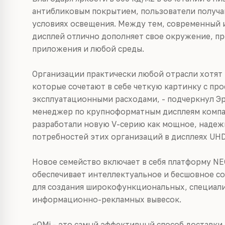
антибликовым покрытием, пользователи получа
условиях освещения. Между тем, современный и
дисплей отлично дополняет свое окружение, п
приложения и любой среды.
Организации практически любой отрасли хотят
которые сочетают в себе четкую картинку с пр
эксплуатационными расходами, - подчеркнул Эри
менеджер по крупноформатным дисплеям компани
разработали новую V-серию как мощное, надеж
потребностей этих организаций в дисплеях UHD
Новое семейство включает в себя платформу NEC
обеспечивает интеллектуальное и бесшовное со
для создания широкофункциональных, специал
информационно-рекламных вывесок.
«OMi - это самый эффективный способ доставки