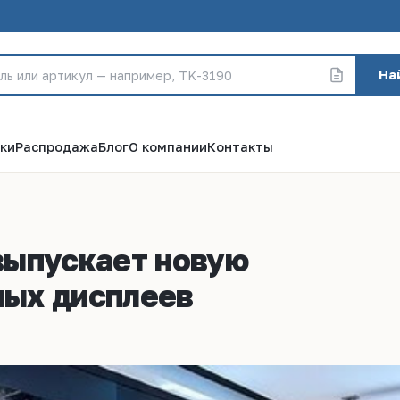
На
ки
Распродажа
Блог
О компании
Контакты
 выпускает новую
ых дисплеев