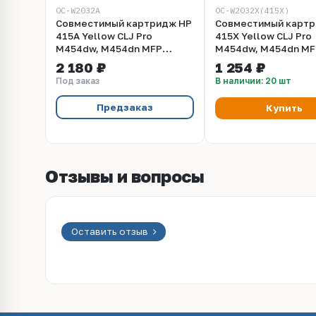
OC-W2032A
OC-W2032X(415X)
Совместимый картридж HP
Совместимый картр
415A Yellow CLJ Pro
415X Yellow CLJ Pro
M454dw, M454dn MFP
M454dw, M454dn MF
M479fdn, M479fdw,
M479fdn, M479fdw,
2 180 ₽
1 254 ₽
M479fnw, M479dw Ent MFP
M479fnw, M479dw E
Под заказ
В наличии: 20 шт
M480f, M455dn White Box
M480f, M455dn Whit
With Chip (W2032A) (~2100
With Chip (W2032X) 
Предзаказ
Купить
стр)
стр)
Отзывы и вопросы
Оставить отзыв