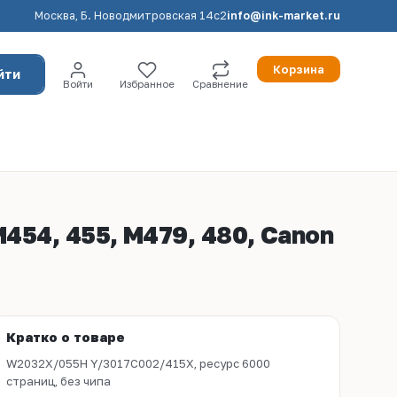
Москва, Б. Новодмитровская 14с2
info@ink-market.ru
Корзина
йти
Войти
Избранное
Сравнение
454, 455, M479, 480, Canon
Кратко о товаре
W2032X/055H Y/3017C002/415X, ресурс 6000
страниц, без чипа