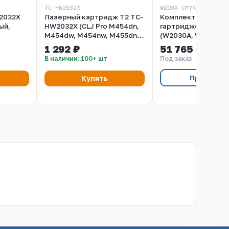
TC-HW2032X
W203X_CMYK
2032X
Лазерный картридж T2 TC-
Комплект оригина
ый,
HW2032X (CLJ Pro M454dn,
rартриджей HP №4
M454dw, M454nw, M455dn,
(W2030A, W2031A, 
M479dw, M479fdn,
W2033A ) для HP Co
1 292 ₽
51 765 ₽
M479fdw, M479fnw, M480f)
LaserJet Pro M454
В наличии: 100+ шт
Под заказ
для HP, желтый, с чипом
Предзака
Купить