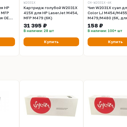
W2031X
CH-W2031X-6K
ля HP
Kартридж голубой W2031X
Чип W2031X cyan дл
, MFP
415X для HP LaserJet M454,
Color LJ M454/M455
ля OEM
MFP M479 (6K)
M479/M480 (6K, дл
картриджей )
31 395 ₽
158 ₽
В наличии: 28 шт
В наличии: 100+ шт
Купить
Купить