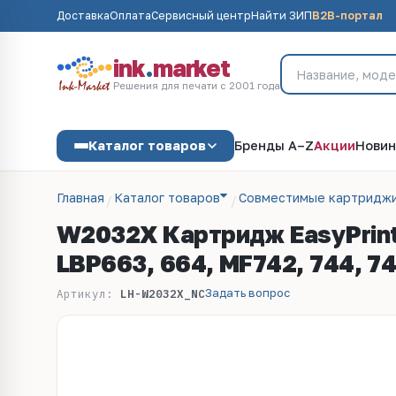
Доставка
Оплата
Сервисный центр
Найти ЗИП
B2B-портал
ink
.
market
Решения для печати с 2001 года
Каталог товаров
Бренды A–Z
Акции
Новин
Главная
Каталог товаров
Совместимые картриджи
W2032X Картридж EasyPrint
LBP663, 664, MF742, 744, 7
Задать вопрос
Артикул:
LH-W2032X_NC