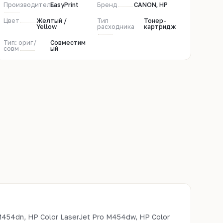
Производитель
EasyPrint
Бренд
CANON, HP
Цвет
Желтый /
Тип
Тонер-
Yellow
расходника
картридж
Тип: ориг/
Совместим
совм
ый
M454dn, HP Color LaserJet Pro M454dw, HP Color