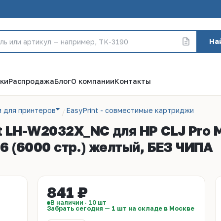
На
ки
Распродажа
Блог
О компании
Контакты
 для принтеров
EasyPrint - cовместимые картриджи
 LH-W2032X_NC для HP CLJ Pro M
46 (6000 стр.) желтый, БЕЗ ЧИПА
841 ₽
В наличии · 10 шт
Забрать сегодня — 1 шт на складе в Москве