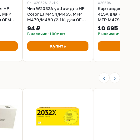
CH-W2032A-2.1K
W2030A
я HP
Чип W2032A yellow для HP
Kартридж чёрный
, MFP
Color LJ M454/M455, MFP
415A для HP LaserJ
я OEM
M479/M480 (2.1K, для OEM
MFP M479 (2,4K)
картриджей )
94 ₽
10 695 ₽
В наличии: 100+ шт
В наличии: 8 шт
Купить
Купить
‹
›