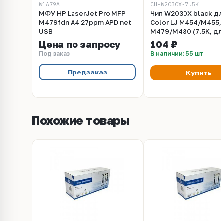
W1A79A
CH-W2030X-7.5K
МФУ HP LaserJet Pro MFP
Чип W2030X black д
M479fdn A4 27ppm APD net
Color LJ M454/M455
USB
M479/M480 (7.5K, д
картриджей )
Цена по запросу
104 ₽
Под заказ
В наличии: 55 шт
Предзаказ
Купить
Похожие товары