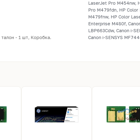
LaserJet Pro M454nw, H
Pro M479fdn, HP Color 
M479fnw, HP Color Lase
Enterprise M480f, Can
LBP663Cdw, Canon i-S
талон - 1 шт, Коробка.
Canon i-SENSYS MF744